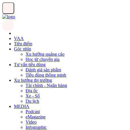
VAA
Tiêu điểm
Góc nhìn
Xu hướng quảng cáo
Học từ chuyên gia
Tư vấn tiêu dùng
Đánh giá sản phẩm
Tiêu dùng thông minh
Xu hướng thị trường
Tài chính - Ngân hàng
Địa ốc
Xe - Số
Du lịch
MEDIA
Podcast
eMagazine
Video
Infographic