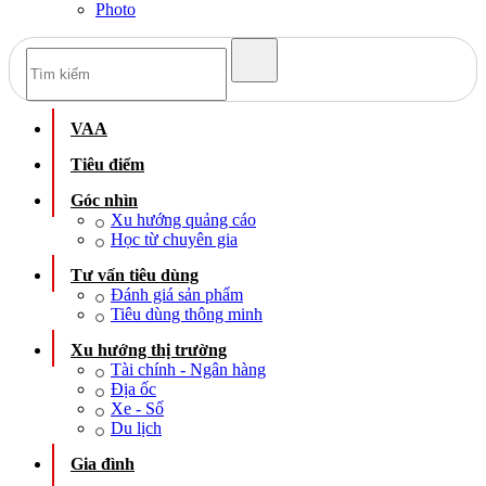
Photo
VAA
Tiêu điểm
Góc nhìn
Xu hướng quảng cáo
Học từ chuyên gia
Tư vấn tiêu dùng
Đánh giá sản phẩm
Tiêu dùng thông minh
Xu hướng thị trường
Tài chính - Ngân hàng
Địa ốc
Xe - Số
Du lịch
Gia đình