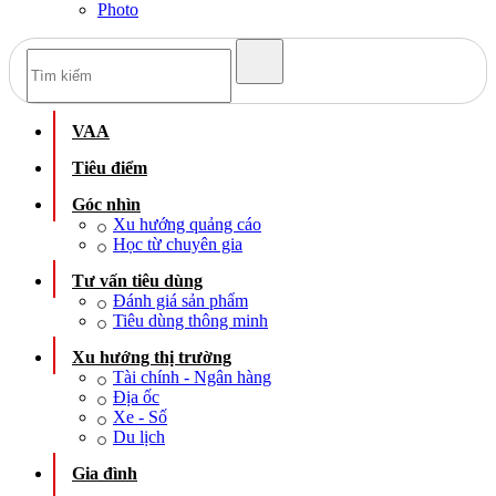
Photo
VAA
Tiêu điểm
Góc nhìn
Xu hướng quảng cáo
Học từ chuyên gia
Tư vấn tiêu dùng
Đánh giá sản phẩm
Tiêu dùng thông minh
Xu hướng thị trường
Tài chính - Ngân hàng
Địa ốc
Xe - Số
Du lịch
Gia đình