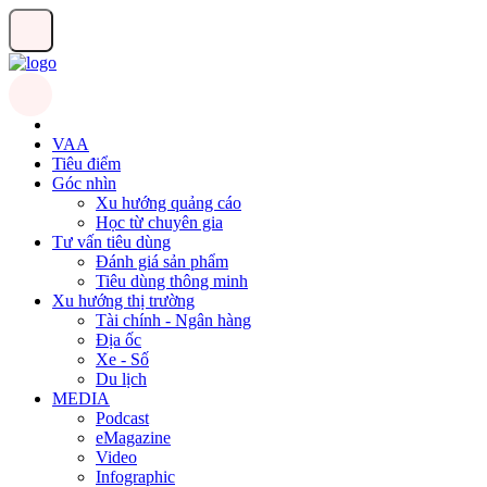
VAA
Tiêu điểm
Góc nhìn
Xu hướng quảng cáo
Học từ chuyên gia
Tư vấn tiêu dùng
Đánh giá sản phẩm
Tiêu dùng thông minh
Xu hướng thị trường
Tài chính - Ngân hàng
Địa ốc
Xe - Số
Du lịch
MEDIA
Podcast
eMagazine
Video
Infographic