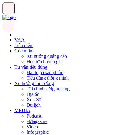
VAA
Tiêu điểm
Góc nhìn
Xu hướng quảng cáo
Học từ chuyên gia
Tư vấn tiêu dùng
Đánh giá sản phẩm
Tiêu dùng thông minh
Xu hướng thị trường
Tài chính - Ngân hàng
Địa ốc
Xe - Số
Du lịch
MEDIA
Podcast
eMagazine
Video
Infographic