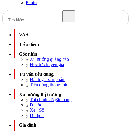
Photo
VAA
Tiêu điểm
Góc nhìn
Xu hướng quảng cáo
Học từ chuyên gia
Tư vấn tiêu dùng
Đánh giá sản phẩm
Tiêu dùng thông minh
Xu hướng thị trường
Tài chính - Ngân hàng
Địa ốc
Xe - Số
Du lịch
Gia đình