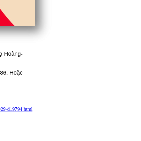
họ Hoàng-
686. Hoặc
2029-d19794.html