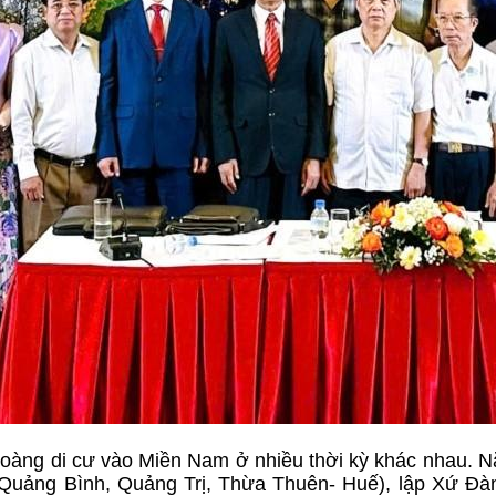
Hoàng di cư vào Miền Nam ở nhiều thời kỳ khác nhau. 
Quảng Bình, Quảng Trị, Thừa Thuên- Huế), lập Xứ Đà