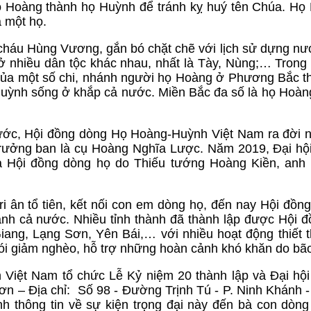
ọ Hoàng thành họ Huỳnh để tránh kỵ huý tên Chúa. Họ
à một họ.
 cháu Hùng Vương, gắn bó chặt chẽ với lịch sử dựng nư
 nhiều dân tộc khác nhau, nhất là Tày, Nùng;… Trong 
 của một số chi, nhánh người họ Hoàng ở Phương Bắc th
 Huỳnh sống ở khắp cả nước. Miền Bắc đa số là họ Hoàn
ước, Hội đồng dòng Họ Hoàng-Huỳnh Việt Nam ra đời
, trưởng ban là cụ Hoàng Nghĩa Lược. Năm 2019, Đại hội
a Hội đồng dòng họ do Thiếu tướng Hoàng Kiền, anh 
ri ân tổ tiên, kết nối con em dòng họ, đến nay Hội đồn
ành cả nước. Nhiều tỉnh thành đã thành lập được Hội 
iang, Lạng Sơn, Yên Bái,… với nhiều hoạt động thiết 
đói giảm nghèo, hỗ trợ những hoàn cảnh khó khăn do bão
Việt Nam tổ chức Lễ Kỷ niệm 20 thành lập và Đại hội
n – Địa chỉ: Số 98 - Đường Trịnh Tú - P. Ninh Khánh -
 thông tin về sự kiện trọng đại này đến bà con dòng