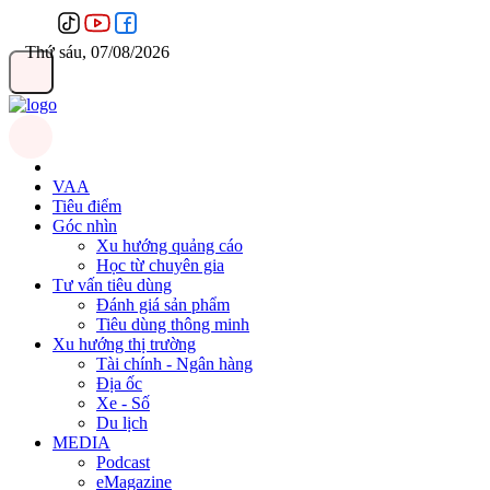
Thứ sáu, 07/08/2026
VAA
Tiêu điểm
Góc nhìn
Xu hướng quảng cáo
Học từ chuyên gia
Tư vấn tiêu dùng
Đánh giá sản phẩm
Tiêu dùng thông minh
Xu hướng thị trường
Tài chính - Ngân hàng
Địa ốc
Xe - Số
Du lịch
MEDIA
Podcast
eMagazine