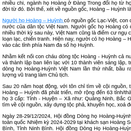
nhiều chi, ngành họ Hoàng ở Đàng Trong đổi họ từ h
đời từ đó. Bởi thế, xét về nguồn gốc, Hoàng – Huỳnh l
Người họ Hoàng – Huỳnh
có nguồn gốc Lạc-Việt, con
nước của dân tộc Việt Nam. Người gốc họ Hoàng có ở
nhiều thời kỳ sau này, Việt Nam cũng là điểm cư ngụ
loạn lạc, chiến tranh. Hiện nay, người có họ Hoàng –
vào các tỉnh phía Nam đa số họ Huỳnh.
Nhằm kết nối con cháu dòng tộc Hoàng - Huỳnh cả n
và thành lập ban liên lạc với 10 thành viên sáng lập
dòng họ Hoàng-Huỳnh Việt Nam lần thứ nhất, bầu r
lượng vũ trang làm Chủ tịch.
Sau 20 năm hoạt động, với tôn chỉ tìm về cội nguồn, t
Hoàng – Huỳnh đã phát triển, mở rộng đến 63 tỉnh/th
họ 3 cấp: Tỉnh - Huyện – Xã như: Quảng Ninh, Bắc G
tìm về cội nguồn, xây dựng tộc phả, khuyến học, xoá 
Ngày 28-29/12/2024, Hội đồng Dòng họ Hoàng-Huỳnh 
toàn quốc Nhiệm kỳ 2024-2029 tại khách sạn Hoàng Sơ
Bình, Tỉnh Ninh Bình. Hội đồng Dòng Họ Hoàng-Huỳnh