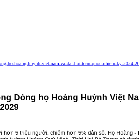
g-dong-ho-hoang-huynh-viet-nam-va-dai-hoi-toan-quoc-nhiem-ky-2024-
ồng Dòng họ Hoàng Huỳnh Việt N
-2029
i hơn 5 triệu người, chiếm hơn 5% dân số. Họ Hoàng -