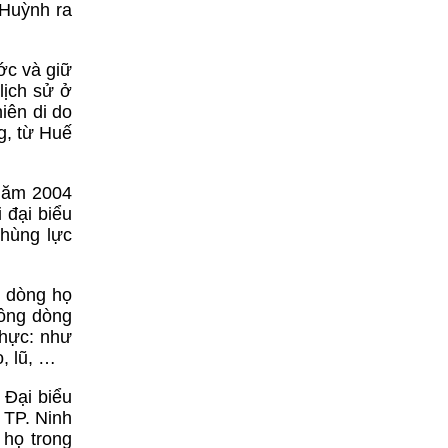
 Huỳnh ra
ớc và giữ
lịch sử ở
iên di do
g, từ Huế
 năm 2004
 đại biểu
hùng lực
g dòng họ
đồng dòng
thực: như
, lũ, …
 Đại biểu
 TP. Ninh
 họ trong