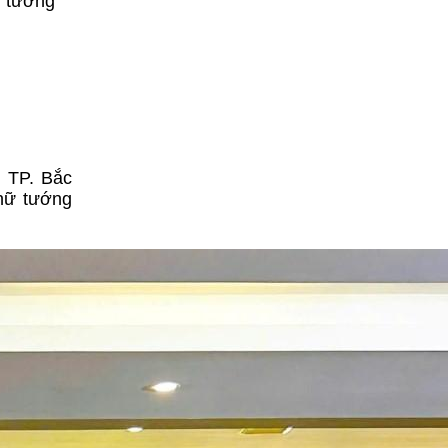
h tướng
 TP. Bắc
nữ tướng