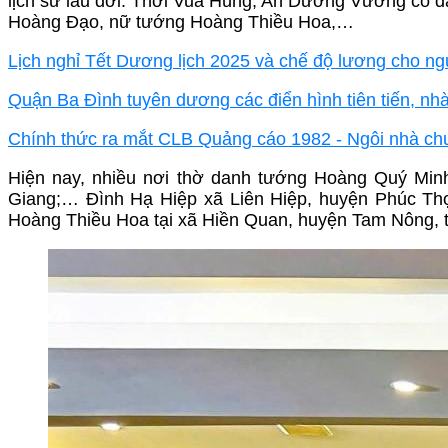
lịch sử lâu đời. Thời Vua Hùng, An Dương Vương có 
Hoàng Đạo, nữ tướng Hoàng Thiều Hoa,…
Lịch nghỉ Tết Dương lịch 2025 và chế độ lương cho ngư
Quận Ba Đình tuyên dương các điển hình tiên tiến, nhà
Chính thức ra mắt CLB Quảng cáo 1982 - Ngôi nhà c
Hiện nay, nhiều nơi thờ danh tướng Hoàng Quý Mi
Giang;… Đình Hạ Hiệp xã Liên Hiệp, huyện Phúc Th
Hoàng Thiều Hoa tại xã Hiền Quan, huyện Tam Nông, 