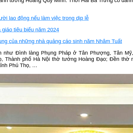
danh tướng Hoàng Quý Minh. Thời Hai Bà Trưng có dan
ời lao động nếu làm việc trong dịp lễ
 giáo tiêu biểu năm 2024
hung của những nhà quảng cáo sinh năm Nhâm Tuất
nh như Đình làng Phụng Pháp ở Tân Phượng, Tân Mỹ,
ọ, Thành phố Hà Nội thờ tướng Hoàng Đạo; Đền thờ 
tỉnh Phú Thọ, …