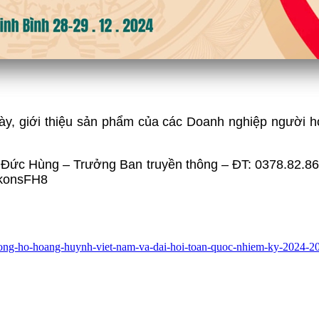
 bày, giới thiệu sản phẩm của các Doanh nghiệp người 
g Đức Hùng – Trưởng Ban truyền thông – ĐT: 0378.82.8
KXkonsFH8
g-dong-ho-hoang-huynh-viet-nam-va-dai-hoi-toan-quoc-nhiem-ky-2024-