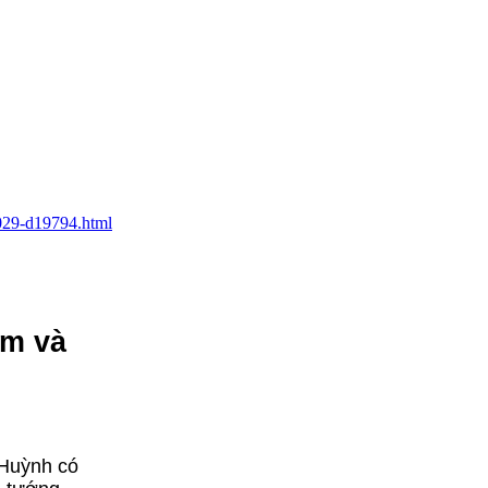
2029-d19794.html
am và
 Huỳnh có