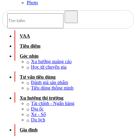
Photo
VAA
Tiêu điểm
Góc nhìn
Xu hướng quảng cáo
Học từ chuyên gia
Tư vấn tiêu dùng
Đánh giá sản phẩm
Tiêu dùng thông minh
Xu hướng thị trường
Tài chính - Ngân hàng
Địa ốc
Xe - Số
Du lịch
Gia đình