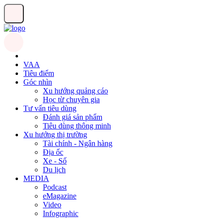
VAA
Tiêu điểm
Góc nhìn
Xu hướng quảng cáo
Học từ chuyên gia
Tư vấn tiêu dùng
Đánh giá sản phẩm
Tiêu dùng thông minh
Xu hướng thị trường
Tài chính - Ngân hàng
Địa ốc
Xe - Số
Du lịch
MEDIA
Podcast
eMagazine
Video
Infographic