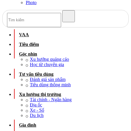
Photo
VAA
Tiêu điểm
Góc nhìn
Xu hướng quảng cáo
Học từ chuyên gia
Tư vấn tiêu dùng
Đánh giá sản phẩm
Tiêu dùng thông minh
Xu hướng thị trường
Tài chính - Ngân hàng
Địa ốc
Xe - Số
Du lịch
Gia đình