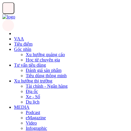
VAA
Tiêu điểm
Góc nhìn
Xu hướng quảng cáo
Học từ chuyên gia
Tư vấn tiêu dùng
Đánh giá sản phẩm
Tiêu dùng thông minh
Xu hướng thị trường
Tài chính - Ngân hàng
Địa ốc
Xe - Số
Du lịch
MEDIA
Podcast
eMagazine
Video
Infographic