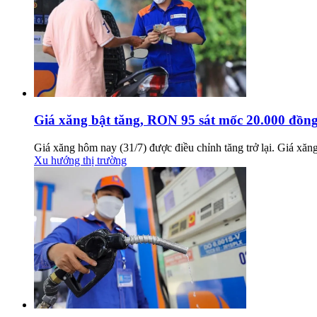
Giá xăng bật tăng, RON 95 sát mốc 20.000 đồng/
Giá xăng hôm nay (31/7) được điều chỉnh tăng trở lại. Giá xă
Xu hướng thị trường