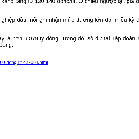
 xăng tăng từ 130-140 đồng/lít. Ở chiều ngược lại, giá d
nghiệp đầu mối ghi nhận mức dương lớn do nhiều kỳ 
y là hơn 6.079 tỷ đồng. Trong đó, số dư tại Tập đoàn
 đồng.
0000-dong-lit-d27063.html