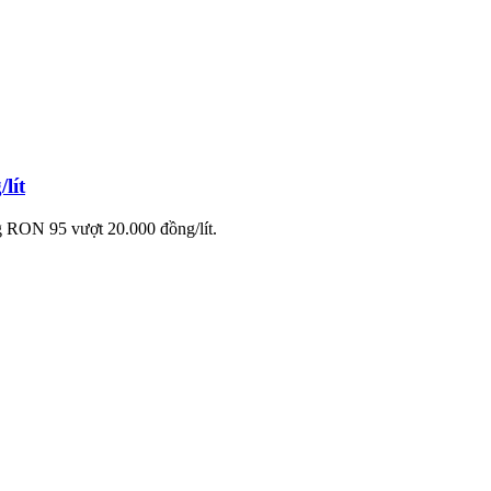
lít
ng RON 95 vượt 20.000 đồng/lít.