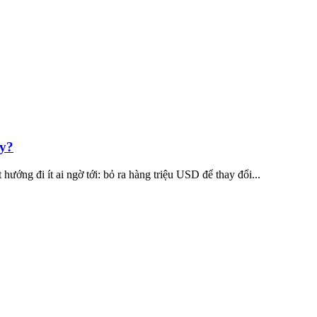
ay?
ướng đi ít ai ngờ tới: bỏ ra hàng triệu USD để thay đổi...