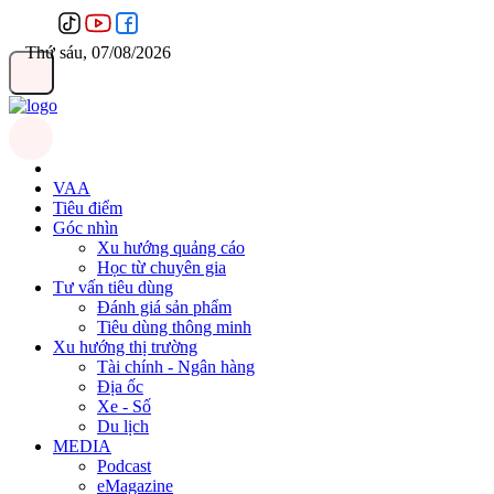
Thứ sáu, 07/08/2026
VAA
Tiêu điểm
Góc nhìn
Xu hướng quảng cáo
Học từ chuyên gia
Tư vấn tiêu dùng
Đánh giá sản phẩm
Tiêu dùng thông minh
Xu hướng thị trường
Tài chính - Ngân hàng
Địa ốc
Xe - Số
Du lịch
MEDIA
Podcast
eMagazine