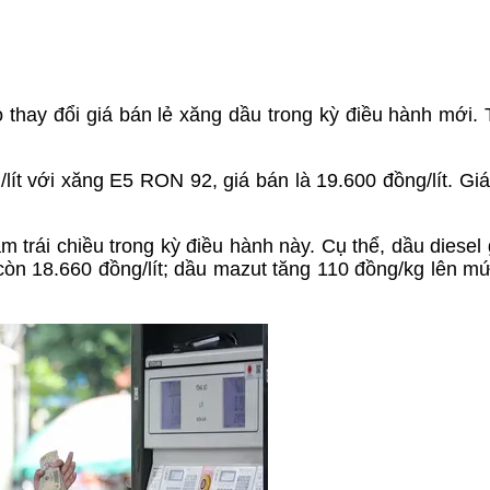
 thay đổi giá bán lẻ xăng dầu trong kỳ điều hành mới. 
lít với xăng E5 RON 92, giá bán là 19.600 đồng/lít. Gi
ảm trái chiều trong kỳ điều hành này. Cụ thể, dầu diesel
t còn 18.660 đồng/lít; dầu mazut tăng 110 đồng/kg lên m