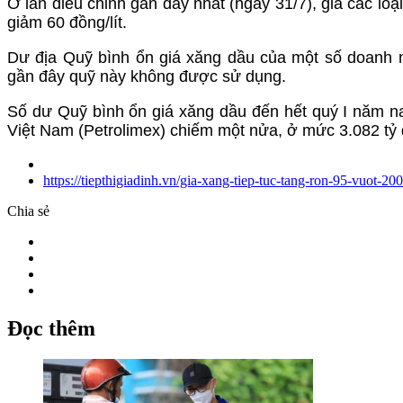
Ở lần điều chỉnh gần đây nhất (ngày 31/7), giá các loại
giảm 60 đồng/lít.
Dư địa Quỹ bình ổn giá xăng dầu của một số doanh 
gần đây quỹ này không được sử dụng.
Số dư Quỹ bình ổn giá xăng dầu đến hết quý I năm na
Việt Nam (Petrolimex) chiếm một nửa, ở mức 3.082 tỷ
https://tiepthigiadinh.vn/gia-xang-tiep-tuc-tang-ron-95-vuot-2
Chia sẻ
Đọc thêm