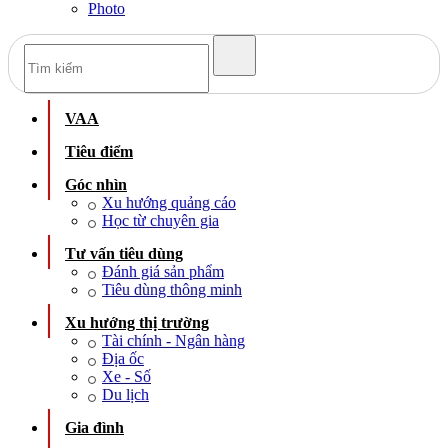
Photo
VAA
Tiêu điểm
Góc nhìn
Xu hướng quảng cáo
Học từ chuyên gia
Tư vấn tiêu dùng
Đánh giá sản phẩm
Tiêu dùng thông minh
Xu hướng thị trường
Tài chính - Ngân hàng
Địa ốc
Xe - Số
Du lịch
Gia đình