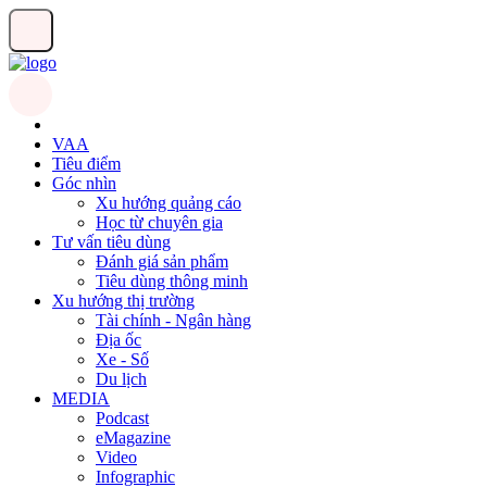
VAA
Tiêu điểm
Góc nhìn
Xu hướng quảng cáo
Học từ chuyên gia
Tư vấn tiêu dùng
Đánh giá sản phẩm
Tiêu dùng thông minh
Xu hướng thị trường
Tài chính - Ngân hàng
Địa ốc
Xe - Số
Du lịch
MEDIA
Podcast
eMagazine
Video
Infographic