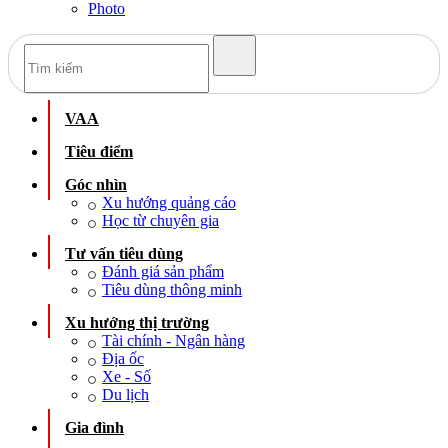
Photo
VAA
Tiêu điểm
Góc nhìn
Xu hướng quảng cáo
Học từ chuyên gia
Tư vấn tiêu dùng
Đánh giá sản phẩm
Tiêu dùng thông minh
Xu hướng thị trường
Tài chính - Ngân hàng
Địa ốc
Xe - Số
Du lịch
Gia đình