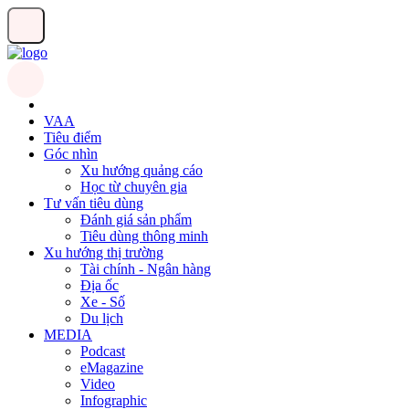
VAA
Tiêu điểm
Góc nhìn
Xu hướng quảng cáo
Học từ chuyên gia
Tư vấn tiêu dùng
Đánh giá sản phẩm
Tiêu dùng thông minh
Xu hướng thị trường
Tài chính - Ngân hàng
Địa ốc
Xe - Số
Du lịch
MEDIA
Podcast
eMagazine
Video
Infographic