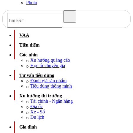
Photo
VAA
Tiêu điểm
Góc nhìn
Xu hướng quảng cáo
Học từ chuyên gia
Tư vấn tiêu dùng
Đánh giá sản phẩm
Tiêu dùng thông minh
Xu hướng thị trường
Tài chính - Ngân hàng
Địa ốc
Xe - Số
Du lịch
Gia đình