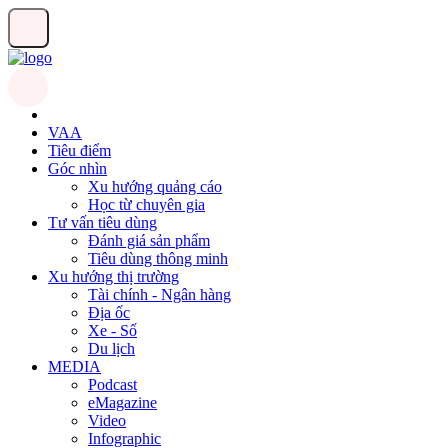
VAA
Tiêu điểm
Góc nhìn
Xu hướng quảng cáo
Học từ chuyên gia
Tư vấn tiêu dùng
Đánh giá sản phẩm
Tiêu dùng thông minh
Xu hướng thị trường
Tài chính - Ngân hàng
Địa ốc
Xe - Số
Du lịch
MEDIA
Podcast
eMagazine
Video
Infographic