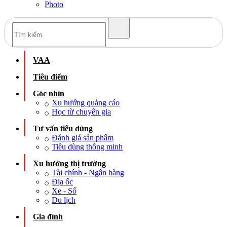
Photo
VAA
Tiêu điểm
Góc nhìn
Xu hướng quảng cáo
Học từ chuyên gia
Tư vấn tiêu dùng
Đánh giá sản phẩm
Tiêu dùng thông minh
Xu hướng thị trường
Tài chính - Ngân hàng
Địa ốc
Xe - Số
Du lịch
Gia đình