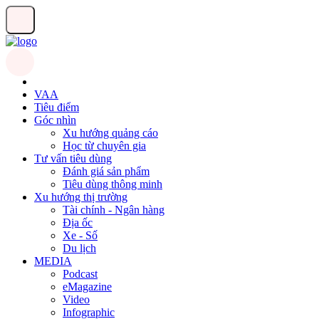
VAA
Tiêu điểm
Góc nhìn
Xu hướng quảng cáo
Học từ chuyên gia
Tư vấn tiêu dùng
Đánh giá sản phẩm
Tiêu dùng thông minh
Xu hướng thị trường
Tài chính - Ngân hàng
Địa ốc
Xe - Số
Du lịch
MEDIA
Podcast
eMagazine
Video
Infographic