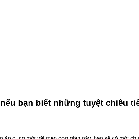
 nếu bạn biết những tuyệt chiêu ti
cần áp dụng một vài mẹo đơn giản này, bạn sẽ có một ch