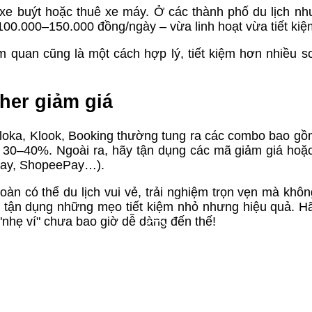
đi xe buýt hoặc thuê xe máy. Ở các thành phố du lịch nh
00.000–150.000 đồng/ngày – vừa linh hoạt vừa tiết kiệ
m quan cũng là một cách hợp lý, tiết kiệm hơn nhiều so
her giảm giá
veloka, Klook, Booking thường tung ra các combo bao g
ến 30–40%. Ngoài ra, hãy tận dụng các mã giảm giá ho
loPay, ShopeePay…).
àn có thể du lịch vui vẻ, trải nghiệm trọn vẹn mà khôn
à tận dụng những mẹo tiết kiệm nhỏ nhưng hiệu quả. H
 "nhẹ ví" chưa bao giờ dễ dàng đến thế!