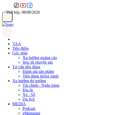
Thứ bảy, 08/08/2026
VAA
Tiêu điểm
Góc nhìn
Xu hướng quảng cáo
Học từ chuyên gia
Tư vấn tiêu dùng
Đánh giá sản phẩm
Tiêu dùng thông minh
Xu hướng thị trường
Tài chính - Ngân hàng
Địa ốc
Xe - Số
Du lịch
MEDIA
Podcast
eMagazine