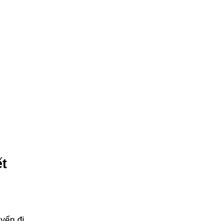
ết
uyến đi