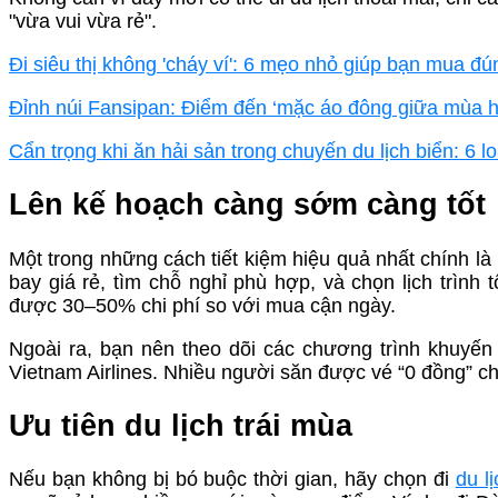
"vừa vui vừa rẻ".
Đi siêu thị không 'cháy ví': 6 mẹo nhỏ giúp bạn mua đ
Đỉnh núi Fansipan: Điểm đến ‘mặc áo đông giữa mùa h
Cẩn trọng khi ăn hải sản trong chuyến du lịch biển: 6 l
Lên kế hoạch càng sớm càng tốt
Một trong những cách tiết kiệm hiệu quả nhất chính là
bay giá rẻ, tìm chỗ nghỉ phù hợp, và chọn lịch trình 
được 30–50% chi phí so với mua cận ngày.
Ngoài ra, bạn nên theo dõi các chương trình khuyế
Vietnam Airlines. Nhiều người săn được vé “0 đồng” chỉ 
Ưu tiên du lịch trái mùa
Nếu bạn không bị bó buộc thời gian, hãy chọn đi
du lị