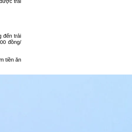
được trải
 đến trải
000 đồng/
m tiền ăn