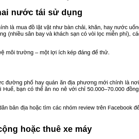
ai nước tái sử dụng
hính là mua đồ lặt vặt như bàn chải, khăn, hay nước uống
ụng (nhiều sân bay và khách sạn có vòi lọc miễn phí), c
vệ môi trường – một lợi ích kép đáng để thử.
ực đường phố hay quán ăn địa phương mới chính là nơ
i Huế, bạn có thể ăn no nê với chỉ 50.000–70.000 đồng
ân bản địa hoặc tìm các nhóm review trên Facebook để
cộng hoặc thuê xe máy