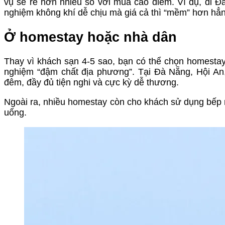
vụ sẽ rẻ hơn nhiều so với mùa cao điểm. Ví dụ, đi Đ
nghiệm không khí dễ chịu mà giá cả thì “mềm” hơn hẳn
Ở homestay hoặc nhà dân
Thay vì khách sạn 4-5 sao, bạn có thể chọn homestay,
nghiệm “đậm chất địa phương”. Tại Đà Nẵng, Hội An,
đêm, đầy đủ tiện nghi và cực kỳ dễ thương.
Ngoài ra, nhiều homestay còn cho khách sử dụng bếp 
uống.