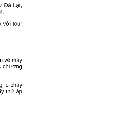
ư Đà Lạt,
m.
 với tour
ồm vé máy
ặc chương
g lo cháy
ãy thử áp