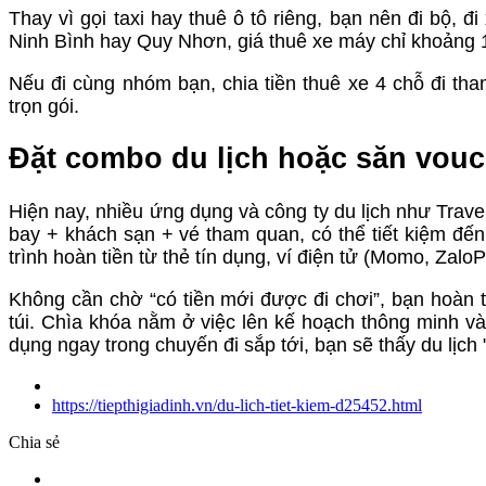
Thay vì gọi taxi hay thuê ô tô riêng, bạn nên đi bộ, 
Ninh Bình hay Quy Nhơn, giá thuê xe máy chỉ khoảng 1
Nếu đi cùng nhóm bạn, chia tiền thuê xe 4 chỗ đi tha
trọn gói.
Đặt combo du lịch hoặc săn vouc
Hiện nay, nhiều ứng dụng và công ty du lịch như Tra
bay + khách sạn + vé tham quan, có thể tiết kiệm đ
trình hoàn tiền từ thẻ tín dụng, ví điện tử (Momo, Za
Không cần chờ “có tiền mới được đi chơi”, bạn hoàn to
túi. Chìa khóa nằm ở việc lên kế hoạch thông minh v
dụng ngay trong chuyến đi sắp tới, bạn sẽ thấy du lịch
https://tiepthigiadinh.vn/du-lich-tiet-kiem-d25452.html
Chia sẻ