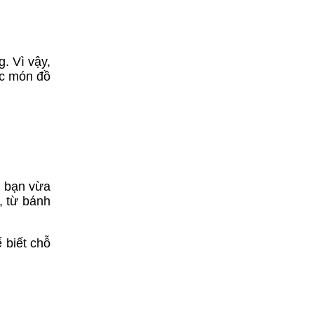
. Vì vậy,
ác món đồ
i bạn vừa
, từ bánh
 biết chỗ