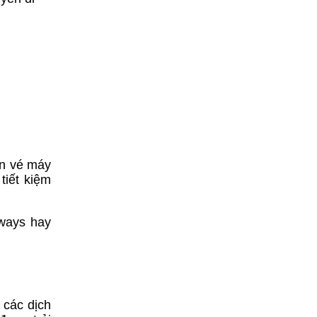
ăn vé máy
tiết kiệm
rways hay
 các dịch