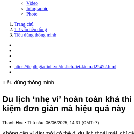
Video
Infographic
Photo
Trang chủ
Tư vấn tiêu dùng
Tiêu dùng thông minh
https://tiepthigiadinh.vn/du-lich-tiet-kiem-d25452.html
Tiêu dùng thông minh
Du lịch ‘nhẹ ví’ hoàn toàn khả thi
kiệm đơn giản mà hiệu quả này
Thanh Hoa
•
Thứ sáu, 06/06/2025, 14:31 (GMT+7)
Không cần ví dày mới có thể đi du lịch thoải mái, chỉ 