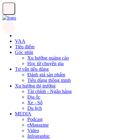
VAA
Tiêu điểm
Góc nhìn
Xu hướng quảng cáo
Học từ chuyên gia
Tư vấn tiêu dùng
Đánh giá sản phẩm
Tiêu dùng thông minh
Xu hướng thị trường
Tài chính - Ngân hàng
Địa ốc
Xe - Số
Du lịch
MEDIA
Podcast
eMagazine
Video
Infographic