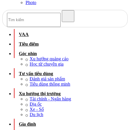
Photo
VAA
Tiêu điểm
Góc nhìn
Xu hướng quảng cáo
Học từ chuyên gia
Tư vấn tiêu dùng
Đánh giá sản phẩm
Tiêu dùng thông minh
Xu hướng thị trường
Tài chính - Ngân hàng
Địa ốc
Xe - Số
Du lịch
Gia đình