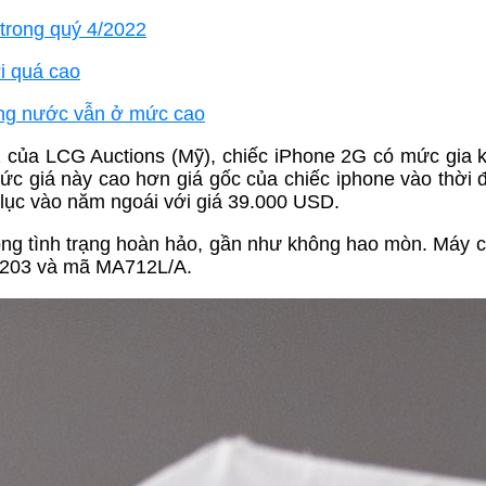
trong quý 4/2022
ới quá cao
rong nước vẫn ở mức cao
/2 của LCG Auctions (Mỹ), chiếc iPhone 2G có mức gia 
Mức giá này cao hơn giá gốc của chiếc iphone vào thời
 lục vào năm ngoái với giá 39.000 USD.
ong tình trạng hoàn hảo, gần như không hao mòn. Máy 
A1203 và mã MA712L/A.