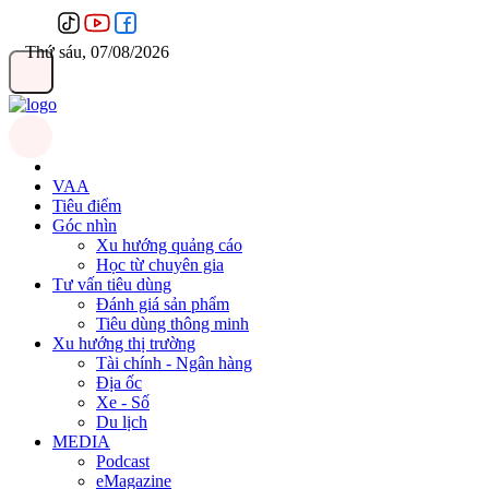
Thứ sáu, 07/08/2026
VAA
Tiêu điểm
Góc nhìn
Xu hướng quảng cáo
Học từ chuyên gia
Tư vấn tiêu dùng
Đánh giá sản phẩm
Tiêu dùng thông minh
Xu hướng thị trường
Tài chính - Ngân hàng
Địa ốc
Xe - Số
Du lịch
MEDIA
Podcast
eMagazine