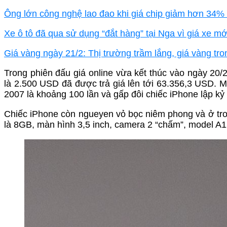
Ông lớn công nghệ lao đao khi giá chip giảm hơn 34% 
Xe ô tô đã qua sử dụng “đắt hàng” tại Nga vì giá xe m
Giá vàng ngày 21/2: Thị trường trầm lắng, giá vàng t
Trong phiên đấu giá online vừa kết thúc vào ngày 20
là 2.500 USD đã được trả giá lên tới 63.356,3 USD. 
2007 là khoảng 100 lần và gấp đôi chiếc iPhone lập kỷ
Chiếc iPhone còn ngueyen vỏ bọc niêm phong và ở tr
là 8GB, màn hình 3,5 inch, camera 2 “chấm”, model 