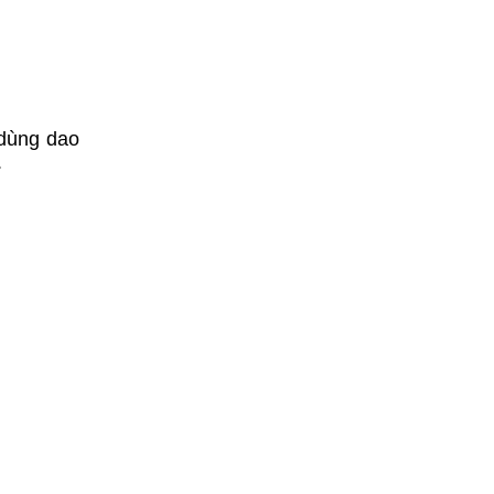
 dùng dao
.