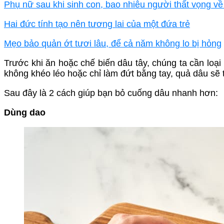
Phụ nữ sau khi sinh con, bao nhiêu người thất vọng v
Hai đức tính tạo nên tương lai của một đứa trẻ
Mẹo bảo quản ớt tươi lâu, để cả năm không lo bị hỏng
Trước khi ăn hoặc chế biến dâu tây, chúng ta cần loạ
không khéo léo hoặc chỉ làm đứt bằng tay, quả dâu sẽ 
Sau đây là 2 cách giúp bạn bỏ cuống dâu nhanh hơn:
Dùng dao