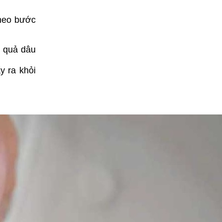
theo bước
a quả dâu
y ra khỏi