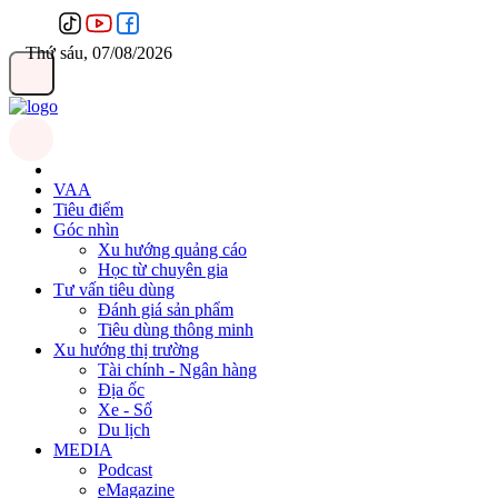
Thứ sáu, 07/08/2026
VAA
Tiêu điểm
Góc nhìn
Xu hướng quảng cáo
Học từ chuyên gia
Tư vấn tiêu dùng
Đánh giá sản phẩm
Tiêu dùng thông minh
Xu hướng thị trường
Tài chính - Ngân hàng
Địa ốc
Xe - Số
Du lịch
MEDIA
Podcast
eMagazine