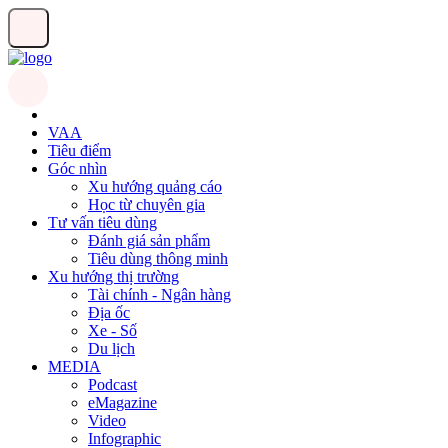
VAA
Tiêu điểm
Góc nhìn
Xu hướng quảng cáo
Học từ chuyên gia
Tư vấn tiêu dùng
Đánh giá sản phẩm
Tiêu dùng thông minh
Xu hướng thị trường
Tài chính - Ngân hàng
Địa ốc
Xe - Số
Du lịch
MEDIA
Podcast
eMagazine
Video
Infographic