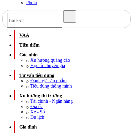
Photo
VAA
Tiêu điểm
Góc nhìn
Xu hướng quảng cáo
Học từ chuyên gia
Tư vấn tiêu dùng
Đánh giá sản phẩm
Tiêu dùng thông minh
Xu hướng thị trường
Tài chính - Ngân hàng
Địa ốc
Xe - Số
Du lịch
Gia đình