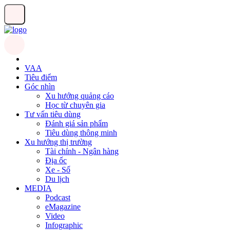
VAA
Tiêu điểm
Góc nhìn
Xu hướng quảng cáo
Học từ chuyên gia
Tư vấn tiêu dùng
Đánh giá sản phẩm
Tiêu dùng thông minh
Xu hướng thị trường
Tài chính - Ngân hàng
Địa ốc
Xe - Số
Du lịch
MEDIA
Podcast
eMagazine
Video
Infographic