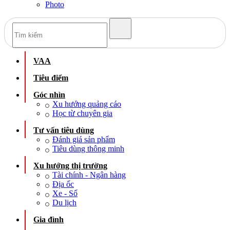
Photo
VAA
Tiêu điểm
Góc nhìn
Xu hướng quảng cáo
Học từ chuyên gia
Tư vấn tiêu dùng
Đánh giá sản phẩm
Tiêu dùng thông minh
Xu hướng thị trường
Tài chính - Ngân hàng
Địa ốc
Xe - Số
Du lịch
Gia đình