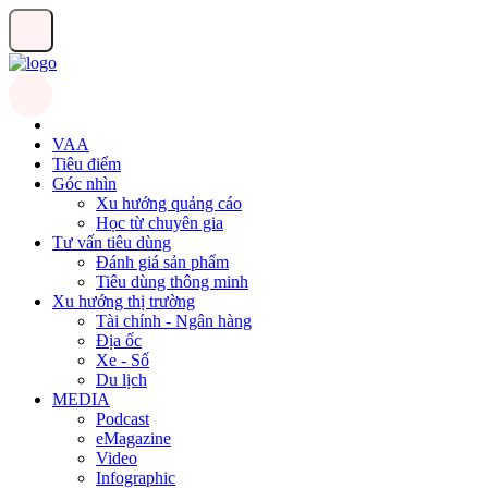
VAA
Tiêu điểm
Góc nhìn
Xu hướng quảng cáo
Học từ chuyên gia
Tư vấn tiêu dùng
Đánh giá sản phẩm
Tiêu dùng thông minh
Xu hướng thị trường
Tài chính - Ngân hàng
Địa ốc
Xe - Số
Du lịch
MEDIA
Podcast
eMagazine
Video
Infographic