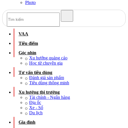
Photo
VAA
Tiêu điểm
Góc nhìn
Xu hướng quảng cáo
Học từ chuyên gia
Tư vấn tiêu dùng
Đánh giá sản phẩm
Tiêu dùng thông minh
Xu hướng thị trường
Tài chính - Ngân hàng
Địa ốc
Xe - Số
Du lịch
Gia đình