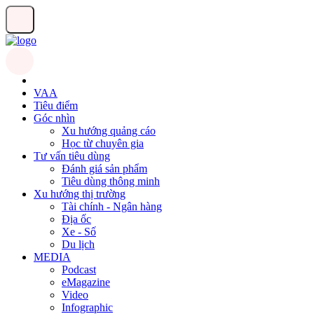
VAA
Tiêu điểm
Góc nhìn
Xu hướng quảng cáo
Học từ chuyên gia
Tư vấn tiêu dùng
Đánh giá sản phẩm
Tiêu dùng thông minh
Xu hướng thị trường
Tài chính - Ngân hàng
Địa ốc
Xe - Số
Du lịch
MEDIA
Podcast
eMagazine
Video
Infographic