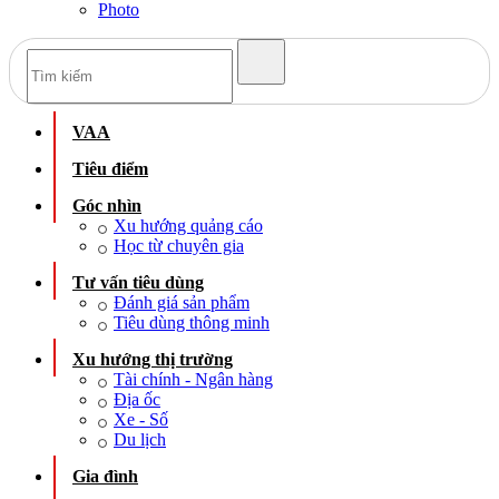
Photo
VAA
Tiêu điểm
Góc nhìn
Xu hướng quảng cáo
Học từ chuyên gia
Tư vấn tiêu dùng
Đánh giá sản phẩm
Tiêu dùng thông minh
Xu hướng thị trường
Tài chính - Ngân hàng
Địa ốc
Xe - Số
Du lịch
Gia đình