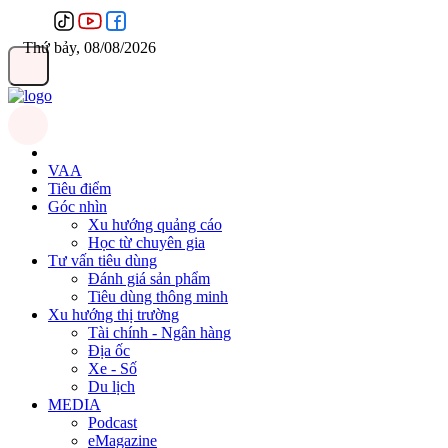
Thứ bảy, 08/08/2026
VAA
Tiêu điểm
Góc nhìn
Xu hướng quảng cáo
Học từ chuyên gia
Tư vấn tiêu dùng
Đánh giá sản phẩm
Tiêu dùng thông minh
Xu hướng thị trường
Tài chính - Ngân hàng
Địa ốc
Xe - Số
Du lịch
MEDIA
Podcast
eMagazine