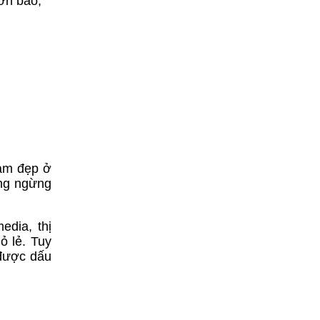
ơn bão,
làm đẹp ở
ông ngừng
dia, thị
ỏ lẻ. Tuy
 được dấu