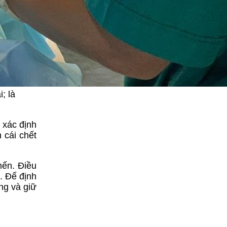
; là
 xác định
 cái chết
mến. Điều
. Để định
ng và giữ