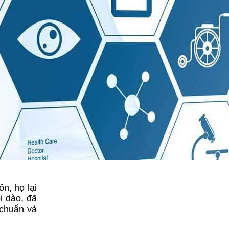
n, họ lại
i dào, đã
 chuẩn và