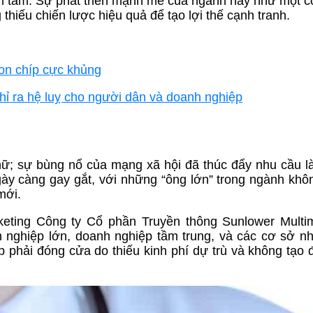
n tâm. Sự phát triển mạnh mẽ của ngành này như một c
hiếu chiến lược hiệu quả để tạo lợi thế cạnh tranh.
on chíp cực khủng
hỉ ra hệ luỵ cho người dân và doanh nghiệp
nữ; sự bùng nổ của mạng xã hội đã thúc đẩy nhu cầu 
ngày càng gay gắt, với những “ông lớn” trong ngành kh
mới.
ing Công ty Cổ phần Truyền thông Sunlower Multime
 nghiệp lớn, doanh nghiệp tầm trung, và các cơ sở nh
p phải đóng cửa do thiếu kinh phí dự trù và không tạo