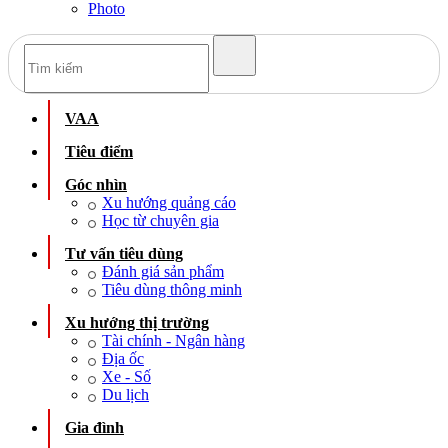
Photo
VAA
Tiêu điểm
Góc nhìn
Xu hướng quảng cáo
Học từ chuyên gia
Tư vấn tiêu dùng
Đánh giá sản phẩm
Tiêu dùng thông minh
Xu hướng thị trường
Tài chính - Ngân hàng
Địa ốc
Xe - Số
Du lịch
Gia đình