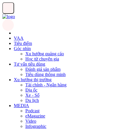
VAA
Tiêu điểm
Góc nhìn
Xu hướng quảng cáo
Học từ chuyên gia
Tư vấn tiêu dùng
Đánh giá sản phẩm
Tiêu dùng thông minh
Xu hướng thị trường
Tài chính - Ngân hàng
Địa ốc
Xe - Số
Du lịch
MEDIA
Podcast
eMagazine
Video
Infographic