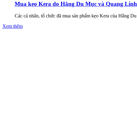
Mua kẹo Kera do Hằng Du Mục và Quang Linh Vl
Các cá nhân, tổ chức đã mua sản phẩm kẹo Kera của Hằng Du M
Xem thêm