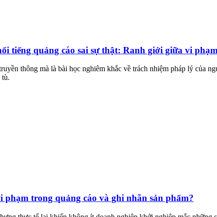
i tiếng quảng cáo sai sự thật: Ranh giới giữa vi phạm
 truyền thông mà là bài học nghiêm khắc về trách nhiệm pháp lý của n
 tù.
vi phạm trong quảng cáo và ghi nhãn sản phẩm?
ưng thực tế lại khiến không ít doanh nghiệp khởi nghiệp mắc những s