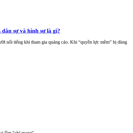
 dân sự và hình sự là gì?
gười nổi tiếng khi tham gia quảng cáo. Khi “quyền lực mềm” bị dùng
ai lầm "chí mạng".