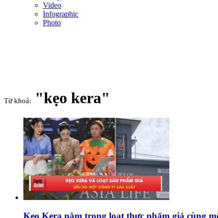
Video
Infographic
Photo
"kẹo kera"
Từ khoá:
Kẹo Kera nằm trong loạt thực phẩm giả cùng mộ