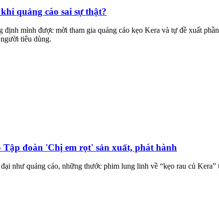
khi quảng cáo sai sự thật?
 định mình được mời tham gia quảng cáo kẹo Kera và tự đề xuất phần t
 người tiêu dùng.
 Tập đoàn 'Chị em rọt' sản xuất, phát hành
 đại như quảng cáo, những thước phim lung linh về “kẹo rau củ Kera” 