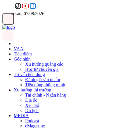
Thứ sáu, 07/08/2026
VAA
Tiêu điểm
Góc nhìn
Xu hướng quảng cáo
Học từ chuyên gia
Tư vấn tiêu dùng
Đánh giá sản phẩm
Tiêu dùng thông minh
Xu hướng thị trường
Tài chính - Ngân hàng
Địa ốc
Xe - Số
Du lịch
MEDIA
Podcast
eMagazine