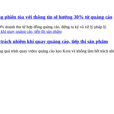
g phiên tòa với thông tin sẽ hưởng 30% từ quảng cáo
0% doanh thu từ hợp đồng quảng cáo, đứng ra ký và xử lý pháp lý.
rách nhiệm khi quay quảng cáo, tiếp thị sản phẩm
g quá trình quay video quảng cáo kẹo Kera và không làm hết trách nhi