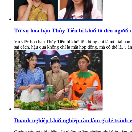
Từ vụ hoa hậu Thùy Tiên bị khởi tố đến người nổ
Vụ việc hoa hậu Thùy Tiên bị khởi tố không chỉ là một tai nạn
sai cách, hậu quả không chỉ là mất hợp đồng, mà có thể là… án
Doanh nghiệp khởi nghiệp cần làm gì để tránh 
Quảng cáo và ghi nhãn sản phẩm tưởng chừng như đơn giản, nh