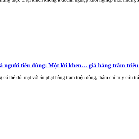
 người tiêu dùng: Một lời khen… giá hàng trăm triệu
ng có thể đối mặt với án phạt hàng trăm triệu đồng, thậm chí truy cứu tr