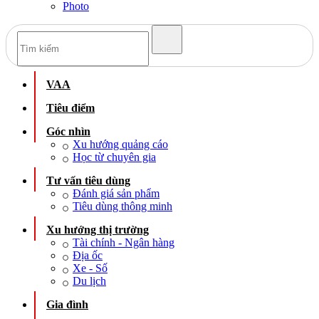
Photo
VAA
Tiêu điểm
Góc nhìn
Xu hướng quảng cáo
Học từ chuyên gia
Tư vấn tiêu dùng
Đánh giá sản phẩm
Tiêu dùng thông minh
Xu hướng thị trường
Tài chính - Ngân hàng
Địa ốc
Xe - Số
Du lịch
Gia đình