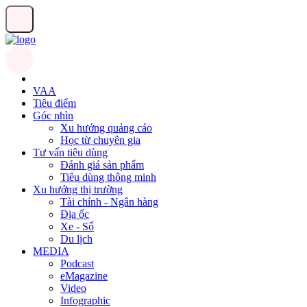
VAA
Tiêu điểm
Góc nhìn
Xu hướng quảng cáo
Học từ chuyên gia
Tư vấn tiêu dùng
Đánh giá sản phẩm
Tiêu dùng thông minh
Xu hướng thị trường
Tài chính - Ngân hàng
Địa ốc
Xe - Số
Du lịch
MEDIA
Podcast
eMagazine
Video
Infographic