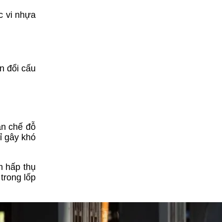
c vi nhựa
n đổi cấu
ạn chế đỗ
hỉ gây khó
m hấp thụ
trong lốp