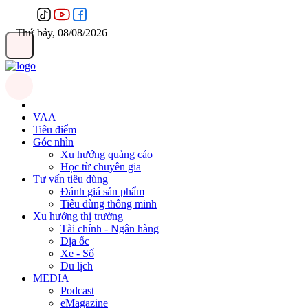
Thứ bảy, 08/08/2026
VAA
Tiêu điểm
Góc nhìn
Xu hướng quảng cáo
Học từ chuyên gia
Tư vấn tiêu dùng
Đánh giá sản phẩm
Tiêu dùng thông minh
Xu hướng thị trường
Tài chính - Ngân hàng
Địa ốc
Xe - Số
Du lịch
MEDIA
Podcast
eMagazine