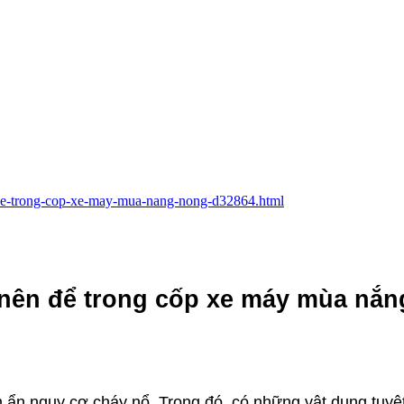
n-de-trong-cop-xe-may-mua-nang-nong-d32864.html
 nên để trong cốp xe máy mùa nắn
 ẩn nguy cơ cháy nổ. Trong đó, có những vật dụng tuyệt