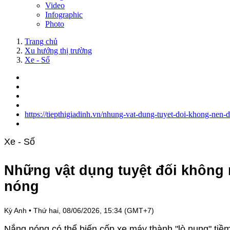
Video
Infographic
Photo
Trang chủ
Xu hướng thị trường
Xe - Số
https://tiepthigiadinh.vn/nhung-vat-dung-tuyet-doi-khong-ne
Xe - Số
Những vật dụng tuyệt đối không
nóng
Kỳ Anh
•
Thứ hai, 08/06/2026, 15:34 (GMT+7)
Nắng nóng có thể biến cốp xe máy thành "lò nung" tiềm