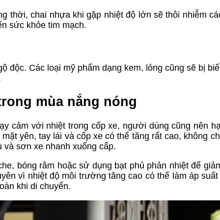
ng thời, chai nhựa khi gặp nhiệt độ lớn sẽ thôi nhiễm cá
đến sức khỏe tim mạch.
gộ độc. Các loại mỹ phẩm dạng kem, lỏng cũng sẽ bị biế
.
 trong mùa nắng nóng
ạy cảm với nhiệt trong cốp xe, người dùng cũng nên h
ộ mặt yên, tay lái và cốp xe có thể tăng rất cao, không c
su và sơn xe nhanh xuống cấp.
i che, bóng râm hoặc sử dụng bạt phủ phản nhiệt để giả
yên vì nhiệt độ môi trường tăng cao có thể làm áp suất 
oàn khi di chuyển.