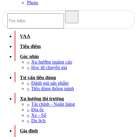
Photo
VAA
Tiêu điểm
Góc nhìn
Xu hướng quảng cáo
Học từ chuyên gia
Tư vấn tiêu dùng
Đánh giá sản phẩm
Tiêu dùng thông minh
Xu hướng thị trường
Tài chính - Ngân hàng
Địa ốc
Xe - Số
Du lịch
Gia đình