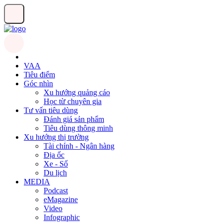
VAA
Tiêu điểm
Góc nhìn
Xu hướng quảng cáo
Học từ chuyên gia
Tư vấn tiêu dùng
Đánh giá sản phẩm
Tiêu dùng thông minh
Xu hướng thị trường
Tài chính - Ngân hàng
Địa ốc
Xe - Số
Du lịch
MEDIA
Podcast
eMagazine
Video
Infographic