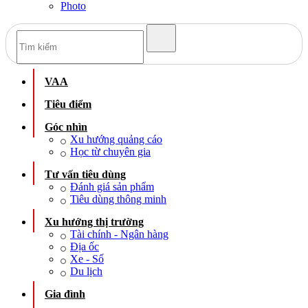
Photo
VAA
Tiêu điểm
Góc nhìn
Xu hướng quảng cáo
Học từ chuyên gia
Tư vấn tiêu dùng
Đánh giá sản phẩm
Tiêu dùng thông minh
Xu hướng thị trường
Tài chính - Ngân hàng
Địa ốc
Xe - Số
Du lịch
Gia đình