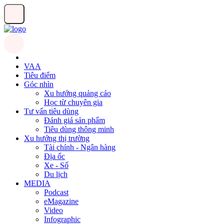
VAA
Tiêu điểm
Góc nhìn
Xu hướng quảng cáo
Học từ chuyên gia
Tư vấn tiêu dùng
Đánh giá sản phẩm
Tiêu dùng thông minh
Xu hướng thị trường
Tài chính - Ngân hàng
Địa ốc
Xe - Số
Du lịch
MEDIA
Podcast
eMagazine
Video
Infographic