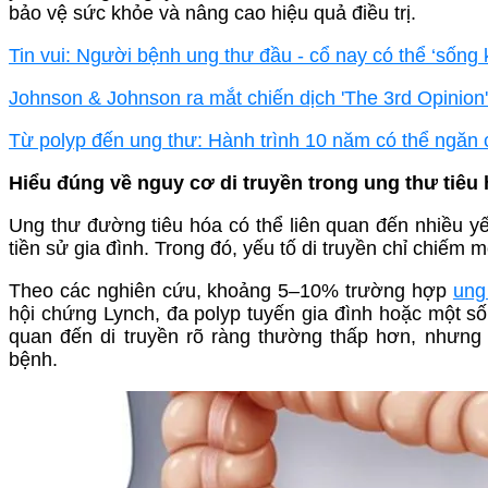
bảo vệ sức khỏe và nâng cao hiệu quả điều trị.
Tin vui: Người bệnh ung thư đầu - cổ nay có thể ‘sống
Johnson & Johnson ra mắt chiến dịch 'The 3rd Opinion',
Từ polyp đến ung thư: Hành trình 10 năm có thể ngăn
Hiểu đúng về nguy cơ di truyền trong ung thư tiêu
Ung thư đường tiêu hóa có thể liên quan đến nhiều yếu
tiền sử gia đình. Trong đó, yếu tố di truyền chỉ chiếm mộ
Theo các nghiên cứu, khoảng 5–10% trường hợp
ung
hội chứng Lynch, đa polyp tuyến gia đình hoặc một số 
quan đến di truyền rõ ràng thường thấp hơn, nhưng
bệnh.