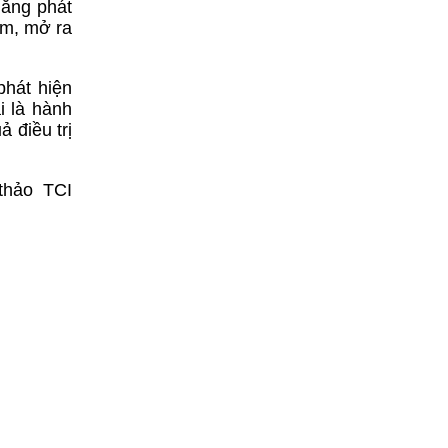
năng phát
am, mở ra
phát hiện
i là hành
 điều trị
 thảo TCI