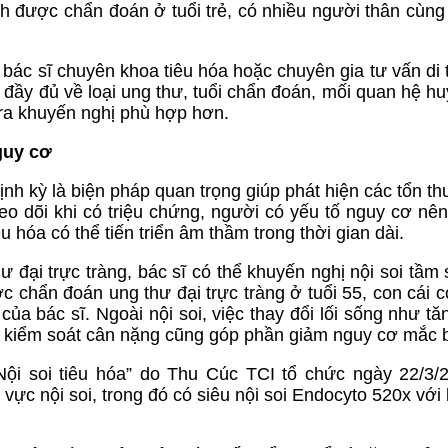
nh được chẩn đoán ở tuổi trẻ, có nhiều người thân cùn
 bác sĩ chuyên khoa tiêu hóa hoặc chuyên gia tư vấn di 
 đầy đủ về loại ung thư, tuổi chẩn đoán, mối quan hệ hu
 ra khuyến nghị phù hợp hơn.
guy cơ
định kỳ là biện pháp quan trọng giúp phát hiện các tổn t
eo dõi khi có triệu chứng, người có yếu tố nguy cơ nê
u hóa có thể tiến triển âm thầm trong thời gian dài.
 đại trực tràng, bác sĩ có thể khuyến nghị nội soi tầm
 chẩn đoán ung thư đại trực tràng ở tuổi 55, con cái c
của bác sĩ. Ngoài nội soi, việc thay đổi lối sống như t
ốc, kiểm soát cân nặng cũng góp phần giảm nguy cơ mắc 
 Nội soi tiêu hóa” do Thu Cúc TCI tổ chức ngày 22/3/
vực nội soi, trong đó có siêu nội soi Endocyto 520x với