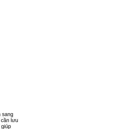
n sang
u cần lưu
 giúp