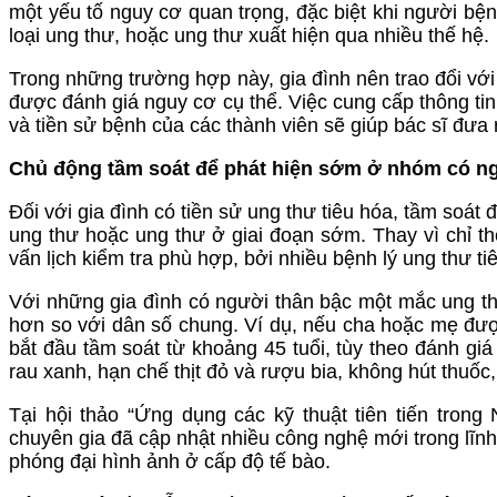
một yếu tố nguy cơ quan trọng, đặc biệt khi người bệ
loại ung thư, hoặc ung thư xuất hiện qua nhiều thế hệ.
Trong những trường hợp này, gia đình nên trao đổi với
được đánh giá nguy cơ cụ thể. Việc cung cấp thông tin
và tiền sử bệnh của các thành viên sẽ giúp bác sĩ đưa
Chủ động tầm soát để phát hiện sớm ở nhóm có n
Đối với gia đình có tiền sử ung thư tiêu hóa, tầm soát 
ung thư hoặc ung thư ở giai đoạn sớm. Thay vì chỉ th
vấn lịch kiểm tra phù hợp, bởi nhiều bệnh lý ung thư tiê
Với những gia đình có người thân bậc một mắc ung thư
hơn so với dân số chung. Ví dụ, nếu cha hoặc mẹ được
bắt đầu tầm soát từ khoảng 45 tuổi, tùy theo đánh giá 
rau xanh, hạn chế thịt đỏ và rượu bia, không hút thu
Tại hội thảo “Ứng dụng các kỹ thuật tiên tiến trong
chuyên gia đã cập nhật nhiều công nghệ mới trong lĩnh 
phóng đại hình ảnh ở cấp độ tế bào.