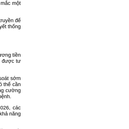
g mắc một
truyền để
yết thống
hương tiền
n được tư
 soát sớm
ó thể cần
ăng cường
bệnh.
2026, các
 khả năng