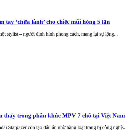
ạm tay ‘chữa lành’ cho chiếc mũi hỏng 5 lần
t stylist – người định hình phong cách, mang lại sự lộng...
ếm thấy trong phân khúc MPV 7 chỗ tại Việt Nam
ai Stargazer còn tạo dấu ấn nhờ hàng loạt trang bị công nghệ...