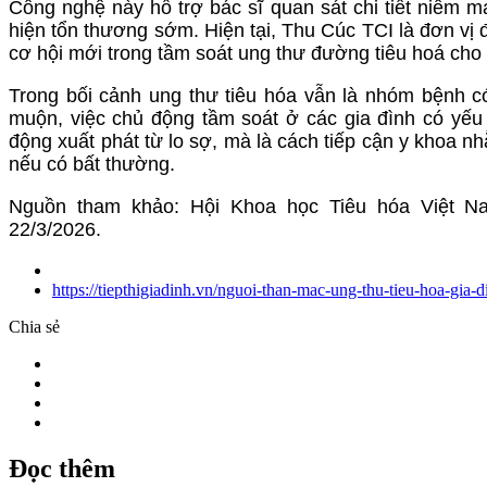
Công nghệ này hỗ trợ bác sĩ quan sát chi tiết niêm mạ
hiện tổn thương sớm. Hiện tại, Thu Cúc TCI là đơn vị đ
cơ hội mới trong tầm soát ung thư đường tiêu hoá cho c
Trong bối cảnh ung thư tiêu hóa vẫn là nhóm bệnh c
muộn, việc chủ động tầm soát ở các gia đình có yếu 
động xuất phát từ lo sợ, mà là cách tiếp cận y khoa n
nếu có bất thường.
Nguồn tham khảo: Hội Khoa học Tiêu hóa Việt N
22/3/2026.
https://tiepthigiadinh.vn/nguoi-than-mac-ung-thu-tieu-hoa-gia
Chia sẻ
Đọc thêm