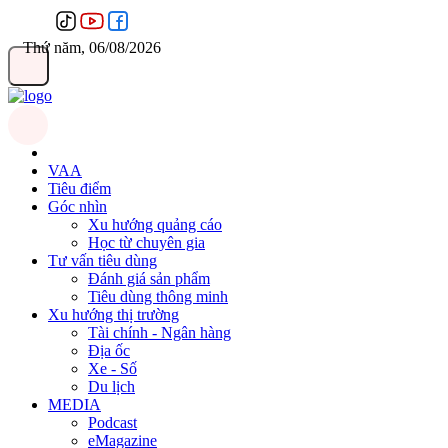
Thứ năm, 06/08/2026
VAA
Tiêu điểm
Góc nhìn
Xu hướng quảng cáo
Học từ chuyên gia
Tư vấn tiêu dùng
Đánh giá sản phẩm
Tiêu dùng thông minh
Xu hướng thị trường
Tài chính - Ngân hàng
Địa ốc
Xe - Số
Du lịch
MEDIA
Podcast
eMagazine