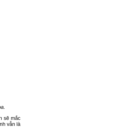
ọa.
ắn sẽ mắc
ình vẫn là