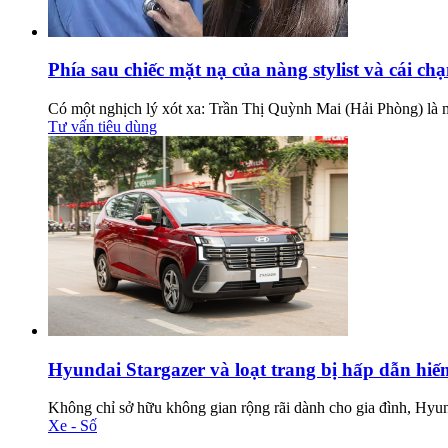
Phía sau chiếc mặt nạ của nàng stylist và cái ch
Có một nghịch lý xót xa: Trần Thị Quỳnh Mai (Hải Phòng) là mộ
Tư vấn tiêu dùng
Hyundai Stargazer và loạt trang bị hấp dẫn hi
Không chỉ sở hữu không gian rộng rãi dành cho gia đình, Hyund
Xe - Số