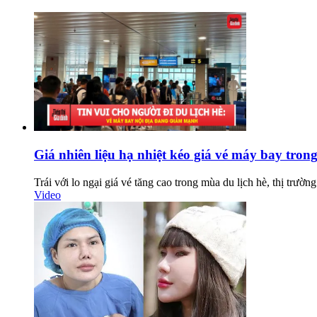
Giá nhiên liệu hạ nhiệt kéo giá vé máy bay tron
Trái với lo ngại giá vé tăng cao trong mùa du lịch hè, thị trườ
Video