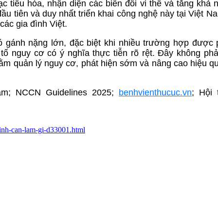
c tiêu hóa, nhận diện các biến đổi vi thể và tăng khả 
ầu tiên và duy nhất triển khai công nghệ này tại Việt N
ác gia đình Việt.
ó gánh nặng lớn, đặc biệt khi nhiều trường hợp được 
tố nguy cơ có ý nghĩa thực tiễn rõ rệt. Đây không phả
hằm quản lý nguy cơ, phát hiện sớm và nâng cao hiệu quả
am; NCCN Guidelines 2025;
benhvienthucuc.vn
; Hội
-dinh-can-lam-gi-d33001.html