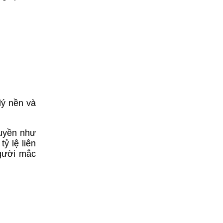
lý nền và
ruyền như
ỷ lệ liên
người mắc