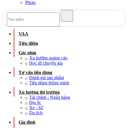
Photo
VAA
Tiêu điểm
Góc nhìn
Xu hướng quảng cáo
Học từ chuyên gia
Tư vấn tiêu dùng
Đánh giá sản phẩm
Tiêu dùng thông minh
Xu hướng thị trường
Tài chính - Ngân hàng
Địa ốc
Xe - Số
Du lịch
Gia đình