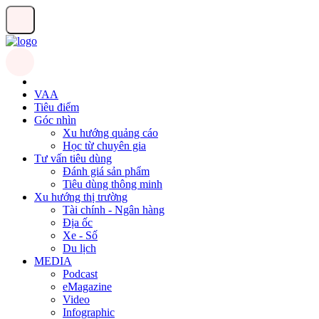
VAA
Tiêu điểm
Góc nhìn
Xu hướng quảng cáo
Học từ chuyên gia
Tư vấn tiêu dùng
Đánh giá sản phẩm
Tiêu dùng thông minh
Xu hướng thị trường
Tài chính - Ngân hàng
Địa ốc
Xe - Số
Du lịch
MEDIA
Podcast
eMagazine
Video
Infographic