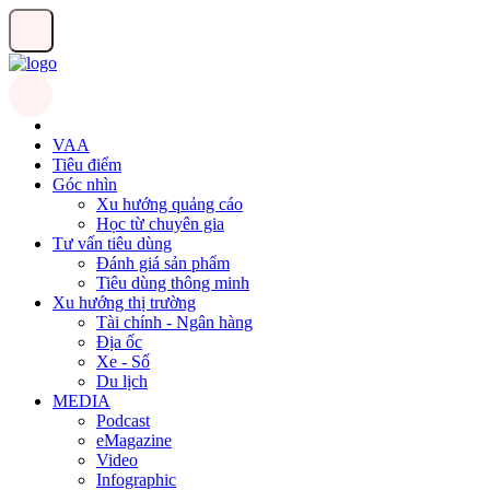
VAA
Tiêu điểm
Góc nhìn
Xu hướng quảng cáo
Học từ chuyên gia
Tư vấn tiêu dùng
Đánh giá sản phẩm
Tiêu dùng thông minh
Xu hướng thị trường
Tài chính - Ngân hàng
Địa ốc
Xe - Số
Du lịch
MEDIA
Podcast
eMagazine
Video
Infographic