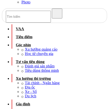
Photo
VAA
Tiêu điểm
Góc nhìn
Xu hướng quảng cáo
Học từ chuyên gia
Tư vấn tiêu dùng
Đánh giá sản phẩm
Tiêu dùng thông minh
Xu hướng thị trường
Tài chính - Ngân hàng
Địa ốc
Xe - Số
Du lịch
Gia đình