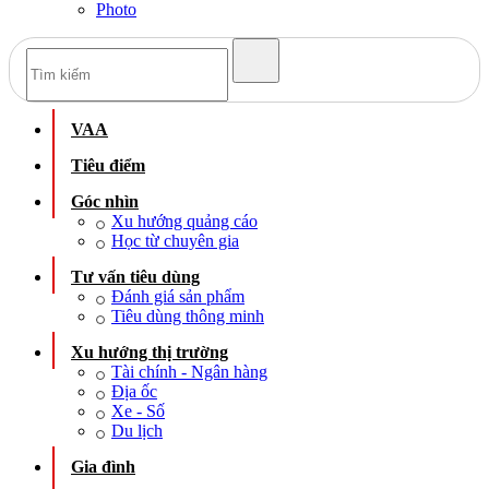
Photo
VAA
Tiêu điểm
Góc nhìn
Xu hướng quảng cáo
Học từ chuyên gia
Tư vấn tiêu dùng
Đánh giá sản phẩm
Tiêu dùng thông minh
Xu hướng thị trường
Tài chính - Ngân hàng
Địa ốc
Xe - Số
Du lịch
Gia đình