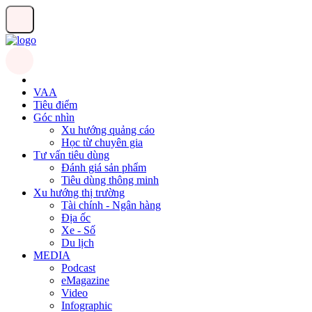
VAA
Tiêu điểm
Góc nhìn
Xu hướng quảng cáo
Học từ chuyên gia
Tư vấn tiêu dùng
Đánh giá sản phẩm
Tiêu dùng thông minh
Xu hướng thị trường
Tài chính - Ngân hàng
Địa ốc
Xe - Số
Du lịch
MEDIA
Podcast
eMagazine
Video
Infographic