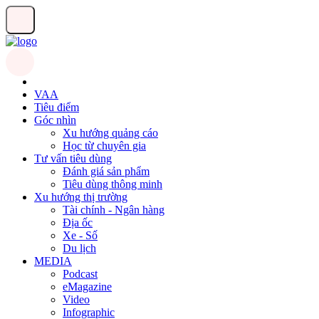
VAA
Tiêu điểm
Góc nhìn
Xu hướng quảng cáo
Học từ chuyên gia
Tư vấn tiêu dùng
Đánh giá sản phẩm
Tiêu dùng thông minh
Xu hướng thị trường
Tài chính - Ngân hàng
Địa ốc
Xe - Số
Du lịch
MEDIA
Podcast
eMagazine
Video
Infographic