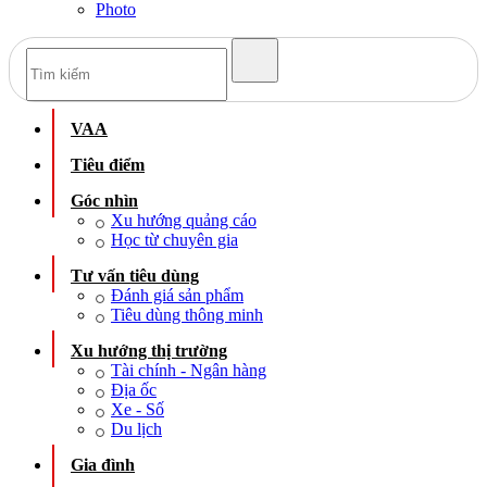
Photo
VAA
Tiêu điểm
Góc nhìn
Xu hướng quảng cáo
Học từ chuyên gia
Tư vấn tiêu dùng
Đánh giá sản phẩm
Tiêu dùng thông minh
Xu hướng thị trường
Tài chính - Ngân hàng
Địa ốc
Xe - Số
Du lịch
Gia đình