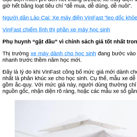
giờ hết bằng loạt tiêu chí “dễ mua, dễ dùng, dễ nuôi”.
Người dân Lào Cai: Xe máy điện VinFast "leo dốc khỏe,
VinFast chiếm lĩnh thị phần xe máy học sinh
Phụ huynh “gật đầu” vì chính sách giá tốt nhất tr
Thị trường
xe máy dành cho học sinh
đang bước vào 
nhanh trước thềm năm học mới.
Đây là lý do khi VinFast công bố mức giá mới dành ch
nhất là phân khúc xe cho học sinh. Cụ thể, mẫu xe dễ t
gồm ắc-quy. Với mức giá này, người dùng thường chỉ
nguồn gốc, nhận diện rõ ràng, hoặc các mẫu xe số gần