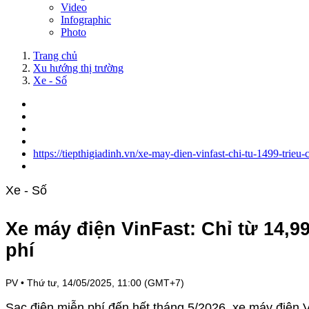
Video
Infographic
Photo
Trang chủ
Xu hướng thị trường
Xe - Số
https://tiepthigiadinh.vn/xe-may-dien-vinfast-chi-tu-1499-trie
Xe - Số
Xe máy điện VinFast: Chỉ từ 14,99
phí
PV
•
Thứ tư, 14/05/2025, 11:00 (GMT+7)
Sạc điện miễn phí đến hết tháng 5/2026, xe máy điện 