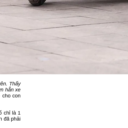
yên. Thấy
ơn hẳn xe
e cho con
 chỉ là 1
h đã phải