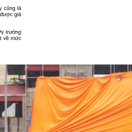
y cũng là
 được giá
hị trường
ét về mức