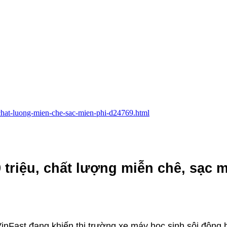
u-chat-luong-mien-che-sac-mien-phi-d24769.html
 triệu, chất lượng miễn chê, sạc 
VinFast đang khiến thị trường xe máy học sinh sôi động