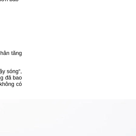
hân tăng
ậy sóng”,
ng đã bao
 không có