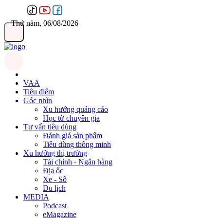
Thứ năm, 06/08/2026
VAA
Tiêu điểm
Góc nhìn
Xu hướng quảng cáo
Học từ chuyên gia
Tư vấn tiêu dùng
Đánh giá sản phẩm
Tiêu dùng thông minh
Xu hướng thị trường
Tài chính - Ngân hàng
Địa ốc
Xe - Số
Du lịch
MEDIA
Podcast
eMagazine