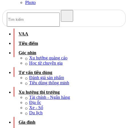
Photo
VAA
Tiêu điểm
Góc nhìn
Xu hướng quảng cáo
Học từ chuyên gia
Tư vấn tiêu dùng
Đánh giá sản phẩm
Tiêu dùng thông minh
Xu hướng thị trường
Tài chính - Ngân hàng
Địa ốc
Xe - Số
Du lịch
Gia đình