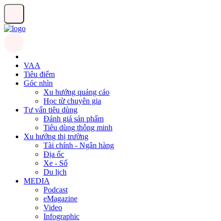
VAA
Tiêu điểm
Góc nhìn
Xu hướng quảng cáo
Học từ chuyên gia
Tư vấn tiêu dùng
Đánh giá sản phẩm
Tiêu dùng thông minh
Xu hướng thị trường
Tài chính - Ngân hàng
Địa ốc
Xe - Số
Du lịch
MEDIA
Podcast
eMagazine
Video
Infographic