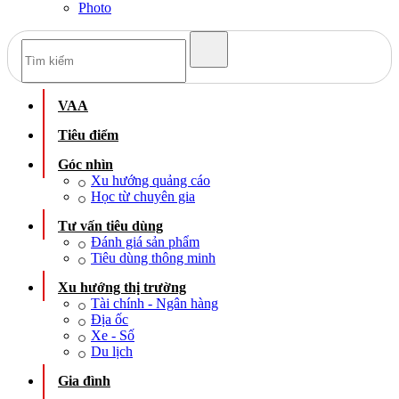
Photo
VAA
Tiêu điểm
Góc nhìn
Xu hướng quảng cáo
Học từ chuyên gia
Tư vấn tiêu dùng
Đánh giá sản phẩm
Tiêu dùng thông minh
Xu hướng thị trường
Tài chính - Ngân hàng
Địa ốc
Xe - Số
Du lịch
Gia đình