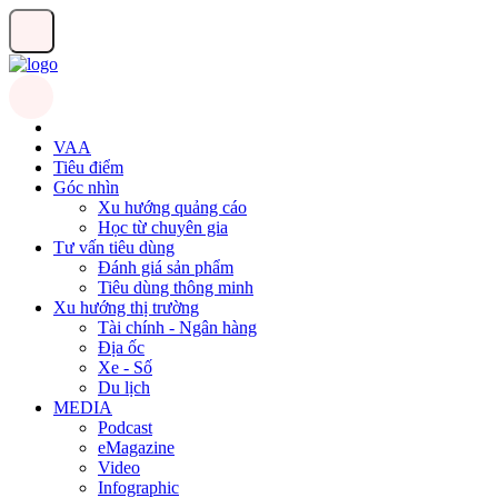
VAA
Tiêu điểm
Góc nhìn
Xu hướng quảng cáo
Học từ chuyên gia
Tư vấn tiêu dùng
Đánh giá sản phẩm
Tiêu dùng thông minh
Xu hướng thị trường
Tài chính - Ngân hàng
Địa ốc
Xe - Số
Du lịch
MEDIA
Podcast
eMagazine
Video
Infographic