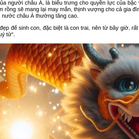
 của người châu Á, là biểu trưng cho quyền lực của bậc
ăm rồng sẽ mang lại may mắn, thịnh vượng cho cả gia đì
các nước châu Á thường tăng cao.
 để sinh con, đặc biệt là con trai, nên từ bây giờ, rất
ý tử”.