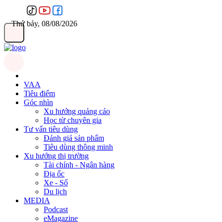
Thứ bảy, 08/08/2026
VAA
Tiêu điểm
Góc nhìn
Xu hướng quảng cáo
Học từ chuyên gia
Tư vấn tiêu dùng
Đánh giá sản phẩm
Tiêu dùng thông minh
Xu hướng thị trường
Tài chính - Ngân hàng
Địa ốc
Xe - Số
Du lịch
MEDIA
Podcast
eMagazine