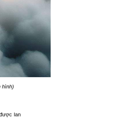
 hình)
 được lan