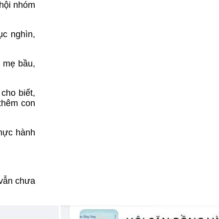
 hội nhóm
ục nghìn,
c mẹ bầu,
cho biết,
“thêm con
thực hành
 vẫn chưa