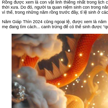
Rồng được xem là con vật linh thiêng nhất trong lịch
thời xưa. Do đó, người ta quan niệm sinh con trong n
vì thế, trong những năm rồng trước đây, tỉ lệ sinh ở 
Năm Giáp Thìn 2024 cũng ngoại lệ, được xem là năm đẹp
mẹ đang tìm cách... canh trứng để có thể sinh được “qu