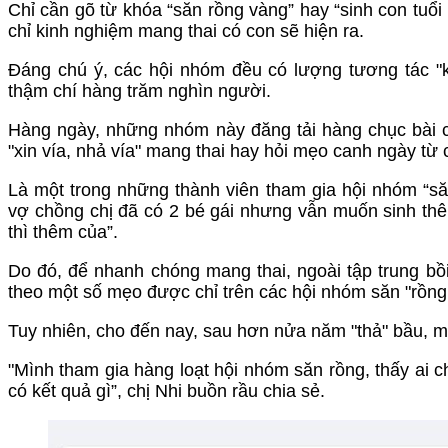
Chỉ cần gõ từ khóa “săn rồng vàng” hay “sinh con tuổi 
chỉ kinh nghiệm mang thai có con sẽ hiện ra.
Đáng chú ý, các hội nhóm đều có lượng tương tác "kh
thậm chí hàng trăm nghìn người.
Hàng ngày, những nhóm này đăng tải hàng chục bài c
"xin vía, nhả vía" mang thai hay hỏi mẹo canh ngày từ 
Là một trong những thành viên tham gia hội nhóm “săn
vợ chồng chị đã có 2 bé gái nhưng vẫn muốn sinh thê
thì thêm của”.
Do đó, để nhanh chóng mang thai, ngoài tập trung bồ
theo một số mẹo được chỉ trên các hội nhóm săn "rồng 
Tuy nhiên, cho đến nay, sau hơn nửa năm "thả" bầu, 
"Mình tham gia hàng loạt hội nhóm săn rồng, thấy ai 
có kết quả gì”, chị Nhi buồn rầu chia sẻ.