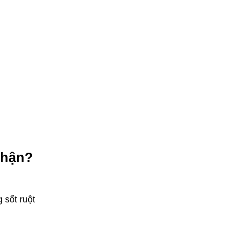
phận?
 sốt ruột