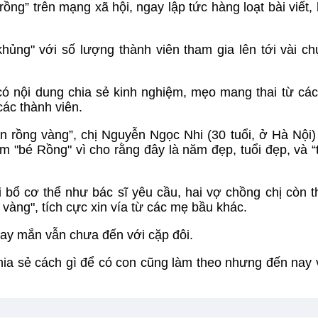
rồng” trên mạng xã hội, ngay lập tức hàng loạt bài viết,
ủng" với số lượng thành viên tham gia lên tới vài ch
ó nội dung chia sẻ kinh nghiệm, mẹo mang thai từ cá
các thành viên.
 rồng vàng”, chị Nguyễn Ngọc Nhi (30 tuổi, ở Hà Nội) 
m "bé Rồng" vì cho rằng đây là năm đẹp, tuổi đẹp, và 
i bổ cơ thể như bác sĩ yêu cầu, hai vợ chồng chị còn 
vàng", tích cực xin vía từ các mẹ bầu khác.
may mắn vẫn chưa đến với cặp đôi.
chia sẻ cách gì để có con cũng làm theo nhưng đến nay