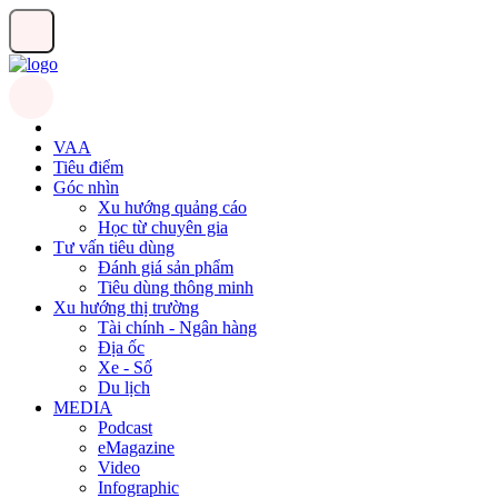
VAA
Tiêu điểm
Góc nhìn
Xu hướng quảng cáo
Học từ chuyên gia
Tư vấn tiêu dùng
Đánh giá sản phẩm
Tiêu dùng thông minh
Xu hướng thị trường
Tài chính - Ngân hàng
Địa ốc
Xe - Số
Du lịch
MEDIA
Podcast
eMagazine
Video
Infographic