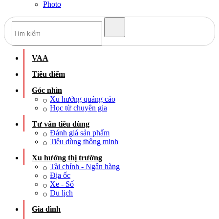
Photo
VAA
Tiêu điểm
Góc nhìn
Xu hướng quảng cáo
Học từ chuyên gia
Tư vấn tiêu dùng
Đánh giá sản phẩm
Tiêu dùng thông minh
Xu hướng thị trường
Tài chính - Ngân hàng
Địa ốc
Xe - Số
Du lịch
Gia đình