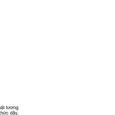
hật tương
thức dậy.