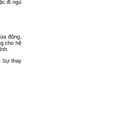
ặc đi ngủ
mùa đông,
ng cho hệ
ính.
. Sự thay