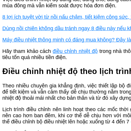
mùa đông mà vẫn kiểm soát được hóa đơn điện.
8 lợi ích tuyệt vời từ nồi nấu chậm, tiết kiệm công sức
Dùng nồi chiên không dầu tránh ngay 8 điều này nếu 
Máy điều nhiệt thông minh có đáng mua không? Đây là
Hãy tham khảo cách
điều chỉnh nhiệt độ
trong nhà thô
tiêu tốn quá nhiều tiền điện.
Điều chỉnh nhiệt độ theo lịch trì
Theo nhiều chuyên gia khẳng định, việc thiết lập bộ đ
để tiết kiệm và vẫn cảm thấy dễ chịu thường nằm trong
nhiệt độ thoải mái nhất cho bản thân và từ đó xây dựng 
Lịch trình điều chỉnh nên linh hoạt theo các mốc thời
nên cao hơn ban đêm, khi cơ thể dễ chịu hơn với môi
thể điều chỉnh bộ điều nhiệt lên hoặc xuống từ 4 đến 