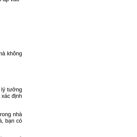
 mà không
 lý tưởng
 xác định
trong nhà
à, bạn có