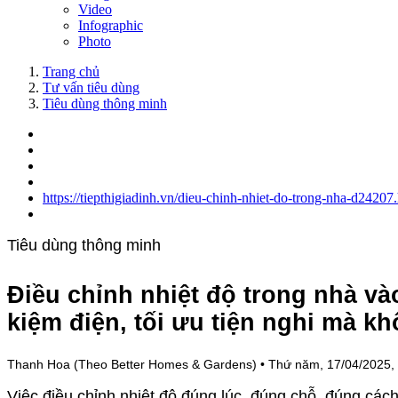
Video
Infographic
Photo
Trang chủ
Tư vấn tiêu dùng
Tiêu dùng thông minh
https://tiepthigiadinh.vn/dieu-chinh-nhiet-do-trong-nha-d24207
Tiêu dùng thông minh
Điều chỉnh nhiệt độ trong nhà và
kiệm điện, tối ưu tiện nghi mà khô
Thanh Hoa (Theo Better Homes & Gardens)
•
Thứ năm, 17/04/2025,
Việc điều chỉnh nhiệt độ đúng lúc, đúng chỗ, đúng cá