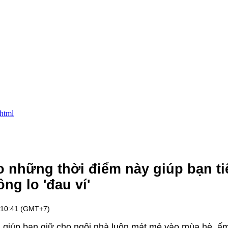
.html
o những thời điểm này giúp bạn ti
ng lo 'đau ví'
 10:41 (GMT+7)
ch giúp bạn giữ cho ngôi nhà luôn mát mẻ vào mùa hè, ấ