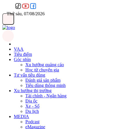
Thứ sáu, 07/08/2026
VAA
Tiêu điểm
Góc nhìn
Xu hướng quảng cáo
Học từ chuyên gia
Tư vấn tiêu dùng
Đánh giá sản phẩm
Tiêu dùng thông minh
Xu hướng thị trường
Tài chính - Ngân hàng
Địa ốc
Xe - Số
Du lịch
MEDIA
Podcast
eMagazine