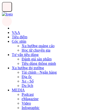
VAA
Tiêu điểm
Góc nhìn
Xu hướng quảng cáo
Học từ chuyên gia
Tư vấn tiêu dùng
Đánh giá sản phẩm
Tiêu dùng thông minh
Xu hướng thị trường
Tài chính - Ngân hàng
Địa ốc
Xe - Số
Du lịch
MEDIA
Podcast
eMagazine
Video
Infographic