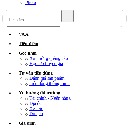
Photo
VAA
Tiêu điểm
Góc nhìn
Xu hướng quảng cáo
Học từ chuyên gia
Tư vấn tiêu dùng
Đánh giá sản phẩm
Tiêu dùng thông minh
Xu hướng thị trường
Tài chính - Ngân hàng
Địa ốc
Xe - Số
Du lịch
Gia đình