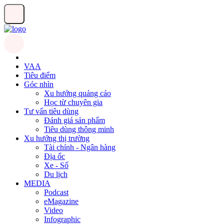
VAA
Tiêu điểm
Góc nhìn
Xu hướng quảng cáo
Học từ chuyên gia
Tư vấn tiêu dùng
Đánh giá sản phẩm
Tiêu dùng thông minh
Xu hướng thị trường
Tài chính - Ngân hàng
Địa ốc
Xe - Số
Du lịch
MEDIA
Podcast
eMagazine
Video
Infographic