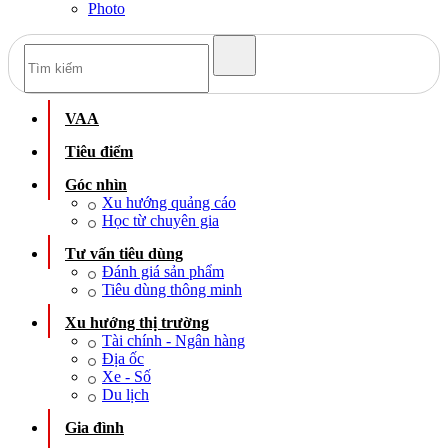
Photo
VAA
Tiêu điểm
Góc nhìn
Xu hướng quảng cáo
Học từ chuyên gia
Tư vấn tiêu dùng
Đánh giá sản phẩm
Tiêu dùng thông minh
Xu hướng thị trường
Tài chính - Ngân hàng
Địa ốc
Xe - Số
Du lịch
Gia đình