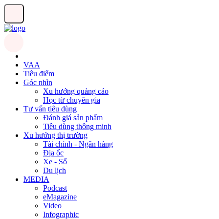
VAA
Tiêu điểm
Góc nhìn
Xu hướng quảng cáo
Học từ chuyên gia
Tư vấn tiêu dùng
Đánh giá sản phẩm
Tiêu dùng thông minh
Xu hướng thị trường
Tài chính - Ngân hàng
Địa ốc
Xe - Số
Du lịch
MEDIA
Podcast
eMagazine
Video
Infographic