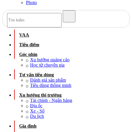
Photo
VAA
Tiêu điểm
Góc nhìn
Xu hướng quảng cáo
Học từ chuyên gia
Tư vấn tiêu dùng
Đánh giá sản phẩm
Tiêu dùng thông minh
Xu hướng thị trường
Tài chính - Ngân hàng
Địa ốc
Xe - Số
Du lịch
Gia đình