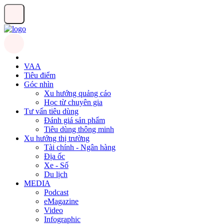
VAA
Tiêu điểm
Góc nhìn
Xu hướng quảng cáo
Học từ chuyên gia
Tư vấn tiêu dùng
Đánh giá sản phẩm
Tiêu dùng thông minh
Xu hướng thị trường
Tài chính - Ngân hàng
Địa ốc
Xe - Số
Du lịch
MEDIA
Podcast
eMagazine
Video
Infographic