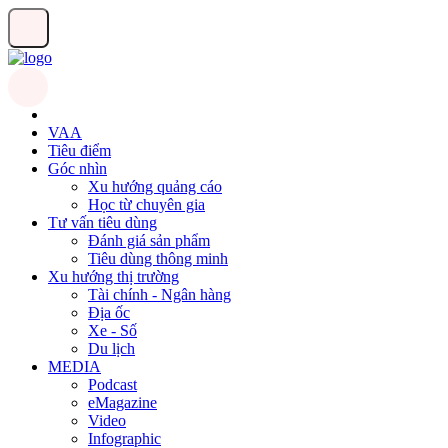
VAA
Tiêu điểm
Góc nhìn
Xu hướng quảng cáo
Học từ chuyên gia
Tư vấn tiêu dùng
Đánh giá sản phẩm
Tiêu dùng thông minh
Xu hướng thị trường
Tài chính - Ngân hàng
Địa ốc
Xe - Số
Du lịch
MEDIA
Podcast
eMagazine
Video
Infographic