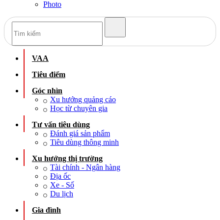
Photo
VAA
Tiêu điểm
Góc nhìn
Xu hướng quảng cáo
Học từ chuyên gia
Tư vấn tiêu dùng
Đánh giá sản phẩm
Tiêu dùng thông minh
Xu hướng thị trường
Tài chính - Ngân hàng
Địa ốc
Xe - Số
Du lịch
Gia đình