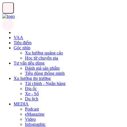
VAA
Tiêu điểm
Góc nhìn
Xu hướng quảng cáo
Học từ chuyên gia
Tư vấn tiêu dùng
Đánh giá sản phẩm
Tiêu dùng thông minh
Xu hướng thị trường
Tài chính - Ngân hàng
Địa ốc
Xe - Số
Du lịch
MEDIA
Podcast
eMagazine
Video
Infographic