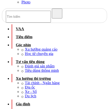
Photo
VAA
Tiêu điểm
Góc nhìn
Xu hướng quảng cáo
Học từ chuyên gia
Tư vấn tiêu dùng
Đánh giá sản phẩm
Tiêu dùng thông minh
Xu hướng thị trường
Tài chính - Ngân hàng
Địa ốc
Xe - Số
Du lịch
Gia đình