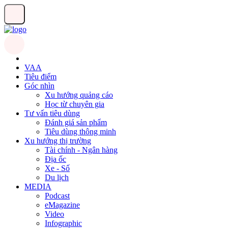
VAA
Tiêu điểm
Góc nhìn
Xu hướng quảng cáo
Học từ chuyên gia
Tư vấn tiêu dùng
Đánh giá sản phẩm
Tiêu dùng thông minh
Xu hướng thị trường
Tài chính - Ngân hàng
Địa ốc
Xe - Số
Du lịch
MEDIA
Podcast
eMagazine
Video
Infographic