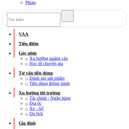
Photo
VAA
Tiêu điểm
Góc nhìn
Xu hướng quảng cáo
Học từ chuyên gia
Tư vấn tiêu dùng
Đánh giá sản phẩm
Tiêu dùng thông minh
Xu hướng thị trường
Tài chính - Ngân hàng
Địa ốc
Xe - Số
Du lịch
Gia đình