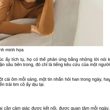
nh minh họa
c ấy tích tụ, họ có thể phản ứng bằng những lời nói 
n sâu bên trong, đó chỉ là tiếng kêu cứu của một ngườ
một cái ôm mỗi sáng, một tin nhắn hỏi han trong ngày, ha
 trái tim cô ấy dịu lại.
lại cần cảm giác được kết nối, được quan tâm mỗi ngày