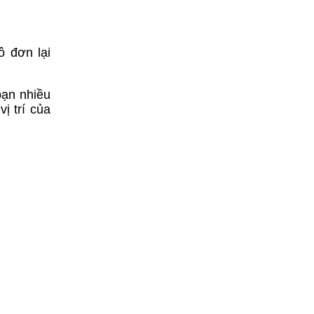
ô đơn lại
bạn nhiều
ị trí của