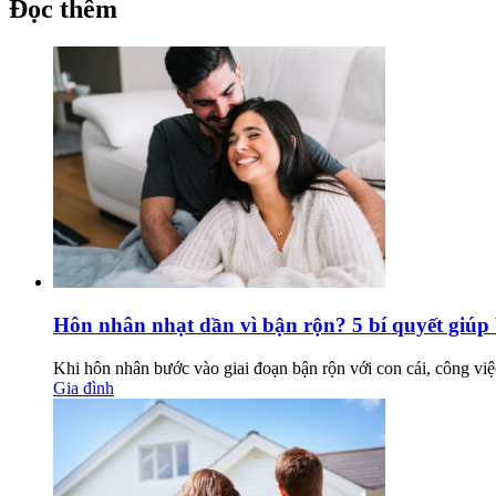
Đọc thêm
Hôn nhân nhạt dần vì bận rộn? 5 bí quyết giúp 
Khi hôn nhân bước vào giai đoạn bận rộn với con cái, công việc
Gia đình