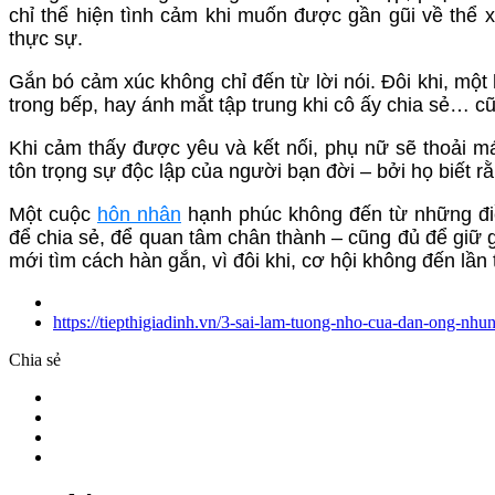
chỉ thể hiện tình cảm khi muốn được gần gũi về thể 
thực sự.
Gắn bó cảm xúc không chỉ đến từ lời nói. Đôi khi, mộ
trong bếp, hay ánh mắt tập trung khi cô ấy chia sẻ… cũ
Khi cảm thấy được yêu và kết nối, phụ nữ sẽ thoải m
tôn trọng sự độc lập của người bạn đời – bởi họ biết rằ
Một cuộc
hôn nhân
hạnh phúc không đến từ những điều
để chia sẻ, để quan tâm chân thành – cũng đủ để giữ 
mới tìm cách hàn gắn, vì đôi khi, cơ hội không đến lần 
https://tiepthigiadinh.vn/3-sai-lam-tuong-nho-cua-dan-ong-nh
Chia sẻ