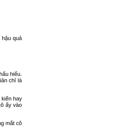
, hậu quả
hấu hiểu.
ản chỉ là
 kiến hay
cô ấy vào
ng mắt cô