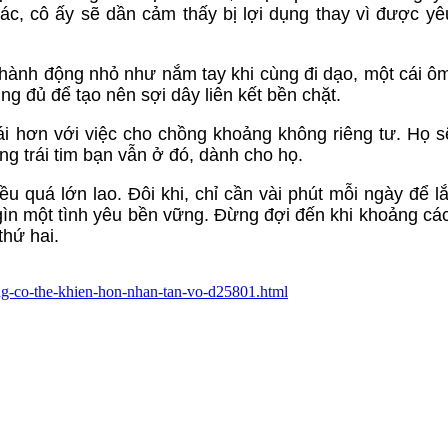
xác, cô ấy sẽ dần cảm thấy bị lợi dụng thay vì được y
t hành động nhỏ như nắm tay khi cùng đi dạo, một cái ô
ng đủ để tạo nên sợi dây liên kết bền chặt.
ái hơn với việc cho chồng khoảng không riêng tư. Họ s
ng trái tim bạn vẫn ở đó, dành cho họ.
 quá lớn lao. Đôi khi, chỉ cần vài phút mỗi ngày để l
gìn một tình yêu bền vững. Đừng đợi đến khi khoảng cá
thứ hai.
ung-co-the-khien-hon-nhan-tan-vo-d25801.html