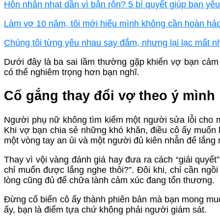
Hôn nhân nhạt dần vì bận rộn? 5 bí quyết giúp bạn yêu
Làm vợ 10 năm, tôi mới hiểu mình không cần hoàn hả
Chúng tôi từng yêu nhau say đắm, nhưng lại lạc mất n
Dưới đây là ba sai lầm thường gặp khiến vợ bạn cảm
có thể nghiêm trọng hơn bạn nghĩ.
Cố gắng thay đổi vợ theo ý mình
Người phụ nữ không tìm kiếm một người sửa lỗi cho m
Khi vợ bạn chia sẻ những khó khăn, điều cô ấy muốn kh
một vòng tay an ủi và một người đủ kiên nhẫn để lắng 
Thay vì vội vàng đánh giá hay đưa ra cách “giải quyết
chỉ muốn được lắng nghe thôi?”. Đôi khi, chỉ cần ngồ
lòng cũng đủ để chữa lành cảm xúc đang tổn thương.
Đừng cố biến cô ấy thành phiên bản mà bạn mong muốn
ấy, bạn là điểm tựa chứ không phải người giám sát.