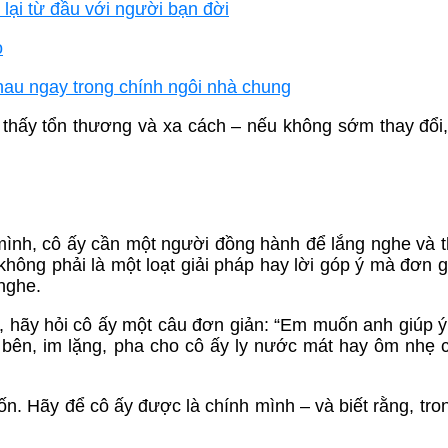
 lại từ đầu với người bạn đời
o
hau ngay trong chính ngôi nhà chung
 thấy tổn thương và xa cách – nếu không sớm thay đổi
ình, cô ấy cần một người đồng hành để lắng nghe và t
ông phải là một loạt giải pháp hay lời góp ý mà đơn gi
nghe.
”, hãy hỏi cô ấy một câu đơn giản: “Em muốn anh giúp ý
i bên, im lặng, pha cho cô ấy ly nước mát hay ôm nhẹ 
. Hãy để cô ấy được là chính mình – và biết rằng, tro