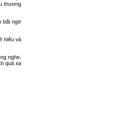
êu thương
m bất ngờ
ẽ hiểu và
ắng nghe,
ch quá xa