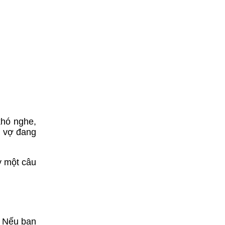
khó nghe,
i vợ đang
y một câu
. Nếu bạn