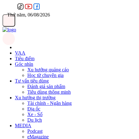
Thứ năm, 06/08/2026
VAA
Tiêu điểm
Góc nhìn
Xu hướng quảng cáo
Học từ chuyên gia
Tư vấn tiêu dùng
Đánh giá sản phẩm
Tiêu dùng thông minh
Xu hướng thị trường
Tài chính - Ngân hàng
Địa ốc
Xe - Số
Du lịch
MEDIA
Podcast
eMagazine