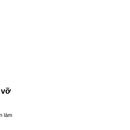
 vỡ
n làm