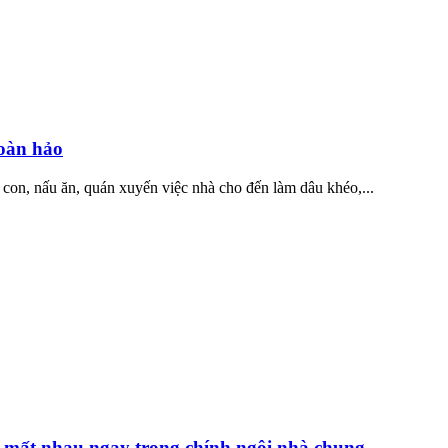
oàn hảo
 con, nấu ăn, quán xuyến việc nhà cho đến làm dâu khéo,...
c mất nhau ngay trong chính ngôi nhà chung