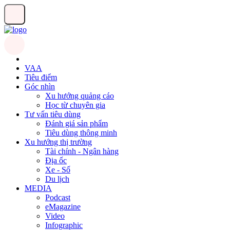
VAA
Tiêu điểm
Góc nhìn
Xu hướng quảng cáo
Học từ chuyên gia
Tư vấn tiêu dùng
Đánh giá sản phẩm
Tiêu dùng thông minh
Xu hướng thị trường
Tài chính - Ngân hàng
Địa ốc
Xe - Số
Du lịch
MEDIA
Podcast
eMagazine
Video
Infographic