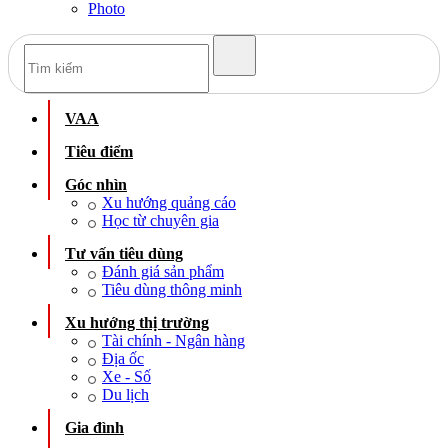
Photo
VAA
Tiêu điểm
Góc nhìn
Xu hướng quảng cáo
Học từ chuyên gia
Tư vấn tiêu dùng
Đánh giá sản phẩm
Tiêu dùng thông minh
Xu hướng thị trường
Tài chính - Ngân hàng
Địa ốc
Xe - Số
Du lịch
Gia đình