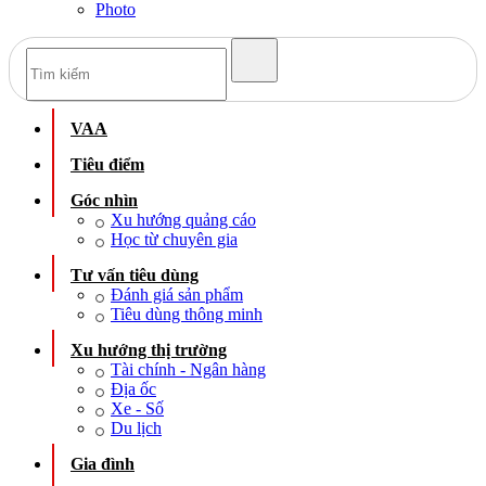
Photo
VAA
Tiêu điểm
Góc nhìn
Xu hướng quảng cáo
Học từ chuyên gia
Tư vấn tiêu dùng
Đánh giá sản phẩm
Tiêu dùng thông minh
Xu hướng thị trường
Tài chính - Ngân hàng
Địa ốc
Xe - Số
Du lịch
Gia đình