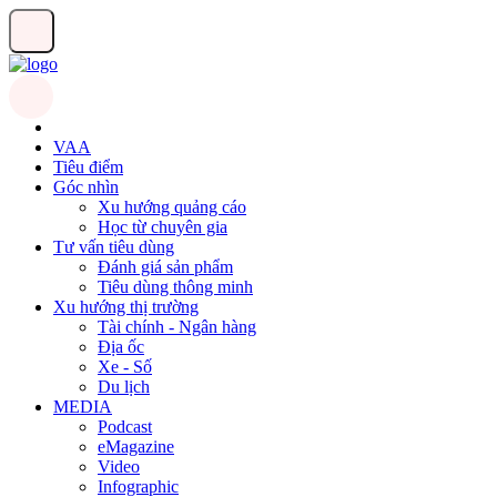
VAA
Tiêu điểm
Góc nhìn
Xu hướng quảng cáo
Học từ chuyên gia
Tư vấn tiêu dùng
Đánh giá sản phẩm
Tiêu dùng thông minh
Xu hướng thị trường
Tài chính - Ngân hàng
Địa ốc
Xe - Số
Du lịch
MEDIA
Podcast
eMagazine
Video
Infographic