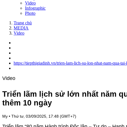
Video
Infographic
Photo
Trang chủ
MEDIA
Video
https://tiepthigiadinh.vn/trien-lam-lich-su-lon-nhat-nam-qua
Video
Triển lãm lịch sử lớn nhất năm q
thêm 10 ngày
My
•
Thứ tư, 03/09/2025, 17:48 (GMT+7)
Triển lãm “80 năm Hành trình Độc lập – Tự do – Hạnh 