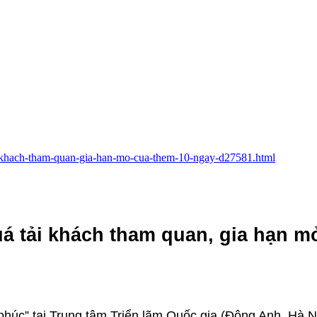
-tai-khach-tham-quan-gia-han-mo-cua-them-10-ngay-d27581.html
uá tải khách tham quan, gia hạn m
phúc” tại Trung tâm Triển lãm Quốc gia (Đông Anh, Hà N