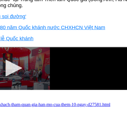
công chúng.
 soi đường'
iệm 80 năm Quốc khánh nước CHXHCN Việt Nam
 lễ Quốc khánh
-tai-khach-tham-quan-gia-han-mo-cua-them-10-ngay-d27581.html