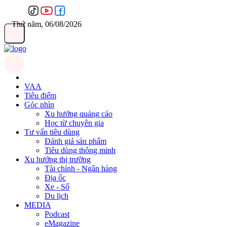
Thứ năm, 06/08/2026
VAA
Tiêu điểm
Góc nhìn
Xu hướng quảng cáo
Học từ chuyên gia
Tư vấn tiêu dùng
Đánh giá sản phẩm
Tiêu dùng thông minh
Xu hướng thị trường
Tài chính - Ngân hàng
Địa ốc
Xe - Số
Du lịch
MEDIA
Podcast
eMagazine