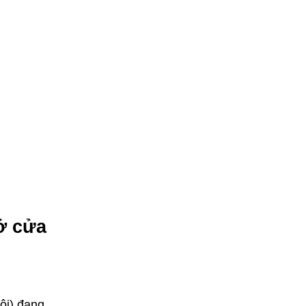
ở cửa
ội) đang