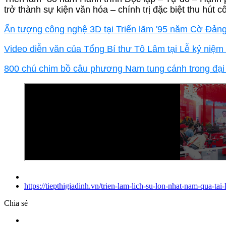
trở thành sự kiện văn hóa – chính trị đặc biệt thu hút 
Ấn tượng công nghệ 3D tại Triển lãm '95 năm Cờ Đảng
Video diễn văn của Tổng Bí thư Tô Lâm tại Lễ kỷ n
800 chú chim bồ câu phương Nam tung cánh trong đại
https://tiepthigiadinh.vn/trien-lam-lich-su-lon-nhat-nam-qua
Chia sẻ