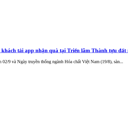
 khách tải app nhận quà tại Triển lãm Thành tựu đất
2/9 và Ngày truyền thống ngành Hóa chất Việt Nam (19/8), sàn...