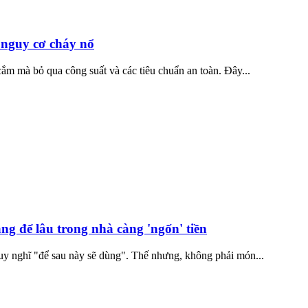
n nguy cơ cháy nổ
ắm mà bỏ qua công suất và các tiêu chuẩn an toàn. Đây...
ng để lâu trong nhà càng 'ngốn' tiền
suy nghĩ "để sau này sẽ dùng". Thế nhưng, không phải món...