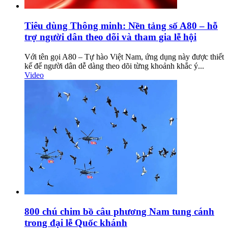
Tiêu dùng Thông minh: Nền tảng số A80 – hỗ
trợ người dân theo dõi và tham gia lễ hội
Với tên gọi A80 – Tự hào Việt Nam, ứng dụng này được thiết
kế để người dân dễ dàng theo dõi từng khoảnh khắc ý...
Video
800 chú chim bồ câu phương Nam tung cánh
trong đại lễ Quốc khánh