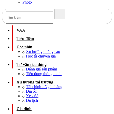
Photo
VAA
Tiêu điểm
Góc nhìn
Xu hướng quảng cáo
Học từ chuyên gia
Tư vấn tiêu dùng
Đánh giá sản phẩm
Tiêu dùng thông minh
Xu hướng thị trường
Tài chính - Ngân hàng
Địa ốc
Xe - Số
Du lịch
Gia đình