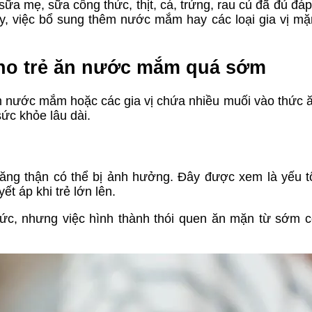
 sữa mẹ, sữa công thức, thịt, cá, trứng, rau củ đã đủ đá
ậy, việc bổ sung thêm nước mắm hay các loại gia vị mặ
cho trẻ ăn nước mắm quá sớm
m nước mắm hoặc các gia vị chứa nhiều muối vào thức ă
ức khỏe lâu dài.
 năng thận có thể bị ảnh hưởng. Đây được xem là yếu t
t áp khi trẻ lớn lên.
ức, nhưng việc hình thành thói quen ăn mặn từ sớm c