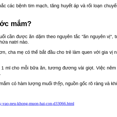
ắc các bệnh tim mạch, tăng huyết áp và rối loạn chuyể
nước mắm?
tuổi cần được ăn dặm theo nguyên tắc "ăn nguyên vị", 
hứa natri nào.
hơn, cha mẹ có thể bắt đầu cho trẻ làm quen với gia vị 
1 ml cho mỗi bữa ăn, tương đương vài giọt. Việc nê
.
 mắm có hàm lượng muối thấp, nguồn gốc rõ ràng và k
-nay-vao-neu-khong-muon-hai-con-d33066.html