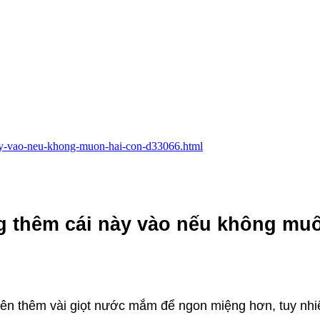
-nay-vao-neu-khong-muon-hai-con-d33066.html
g thêm cái này vào nếu không muố
ên thêm vài giọt nước mắm để ngon miệng hơn, tuy nhi