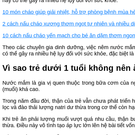
này có thể gây ra nhiều hệ lụy đối với sức khỏe.
10 món cháo giúp giải nhiệt, hỗ trợ phòng bệnh mùa h
2 cách nấu cháo xương thơm ngọt tự nhiên và nhiều 
10 cách nấu cháo yến mạch cho bé ăn dặm thơm ngo
Theo các chuyên gia dinh dưỡng, việc nêm nước m
có thể gây ra nhiều hệ lụy đối với sức khỏe, đặc biệt l
Vì sao trẻ dưới 1 tuổi không nê
Nước mắm là gia vị quen thuộc trong bữa cơm của ngườ
(muối) khá cao.
Trong năm đầu đời, thận của trẻ vẫn chưa phát triển 
lọc và đào thải lượng natri dư thừa trong cơ thể còn h
Khi trẻ ăn phải lượng muối vượt quá nhu cầu, thận bu
thừa. Điều này vô tình tạo áp lực lớn lên hệ bài tiết v