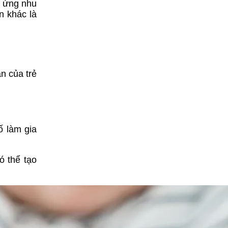
p ứng nhu
n khác là
n của trẻ
ố làm gia
ó thể tạo