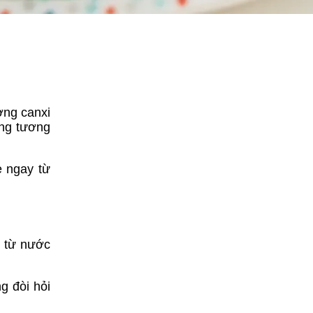
ợng canxi
ong tương
ẻ ngay từ
m từ nước
g đòi hỏi